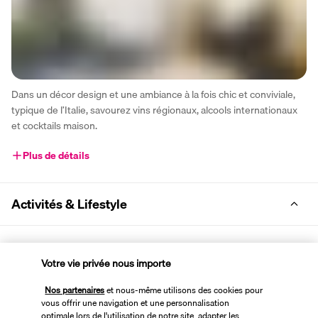
Dans un décor design et une ambiance à la fois chic et conviviale, 
typique de l’Italie, savourez vins régionaux, alcools internationaux 
et cocktails maison.
Plus de détails
Activités & Lifestyle
Idéalement situé près du centre et des embarcadères, le Palazzo 
Votre vie privée nous importe
Salgar **** est également équipé d’une salle de fitness, d’un spa, 
d’une terrasse sur le toit. Son personnel professionnel et 
Nos partenaires
et nous-même utilisons des cookies pour
disponible peut vous aider à réserver une voiture ou une visite.
vous offrir une navigation et une personnalisation
optimale lors de l'utilisation de notre site, adapter les