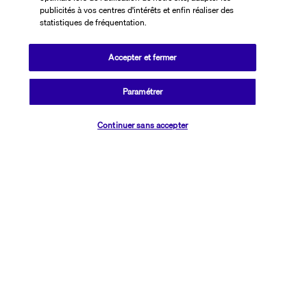
Situé à distance de marche du centre historique, l’hôtel abrite un 
publicités à vos centres d'intérêts et enfin réaliser des
statistiques de fréquentation.
spa avec sauna et hammam et une salle de fitness complète. La 
terrasse sur le toit conclut ce moment de détente avec une vue 
privilégiée sur la mer et le Vésuve. Son centre d’affaires vous 
Accepter et fermer
permet de vous connecter à Internet, mais vous pouvez également 
profiter du Wi-Fi gratuit pour préparer vos visites. À pied, en bateau 
Paramétrer
ou en métro, découvrez le patrimoine napolitain.
Vérifier les disponibilités
Continuer sans accepter
Plus de détails
Découvrir la destination
Informations utiles
Transavia Holidays