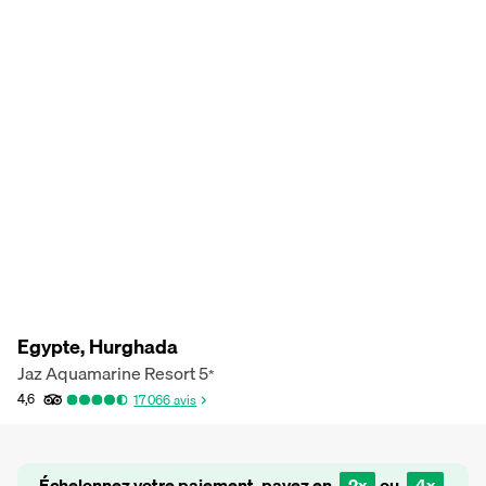
Egypte, Hurghada
Jaz Aquamarine Resort
5
*
4,6
17 066
avis
Échelonnez votre paiement, payez en
2x
ou
4x