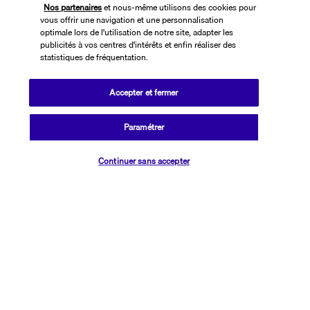
Nos partenaires
et nous-même utilisons des cookies pour
vous offrir une navigation et une personnalisation
optimale lors de l'utilisation de notre site, adapter les
publicités à vos centres d'intérêts et enfin réaliser des
statistiques de fréquentation.
Accepter et fermer
SUIVEZ-NOUS
Paramétrer
Vérifier les disponibilités
Continuer sans accepter
CONTACTEZ-NOUS
01 76 24 06 05
Réservations 7j/7 du lundi au vendredi de 10h à 20h. Le samedi et
dimanche de 10h à 19h
(Prix d'un appel local)