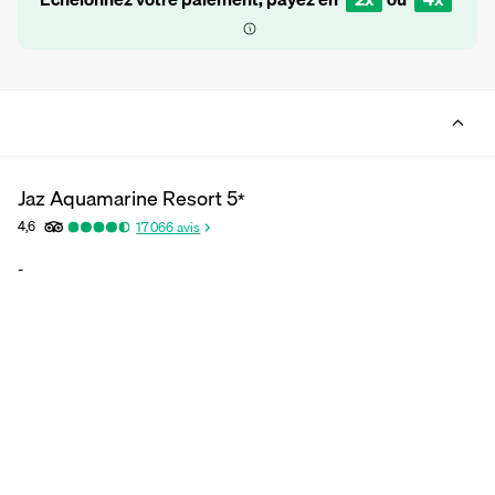
Jaz Aquamarine Resort
5
*
4,6
17 066
avis
-