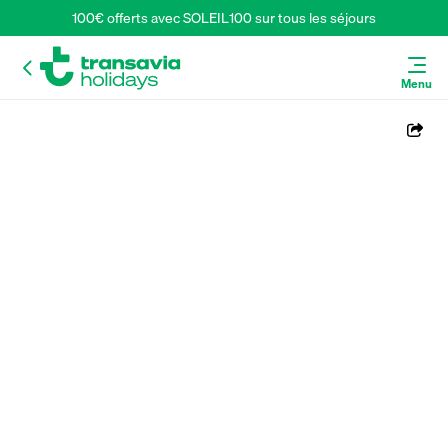
100€ offerts avec SOLEIL100 sur tous les séjours
Menu