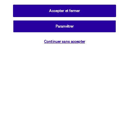
Découvrir la destination
Accepter et fermer
Informations utiles
Paramétrer
Vérifier les disponibilités
Continuer sans accepter
Transavia Holidays
Noté
4,4
/ 5
Basé sur
2 614
avis
Nos experts à votre écoute