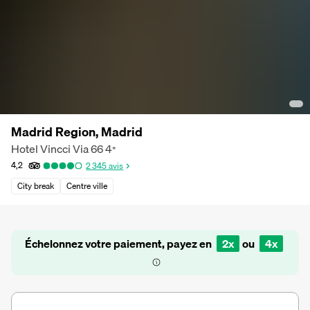
Madrid Region, Madrid
Hotel Vincci Via 66
4
*
4,2
2 345
avis
City break
Centre ville
Échelonnez votre paiement, payez en
2x
ou
4x