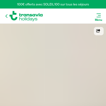
100€ offerts avec SOLEIL100 sur tous les séjours
Menu