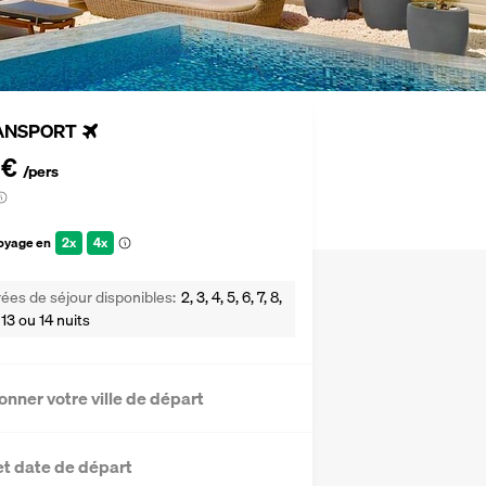
ANSPORT
 €
/pers
voyage en
2x
4x
ées de séjour disponibles
2, 3, 4, 5, 6, 7, 8,
2, 13 ou 14 nuits
onner votre ville de départ
et date de départ