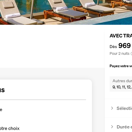
AVEC TR
969
Dès
Pour 2 nuits
Payez votre 
Autres dur
9, 10, 11, 1
us
Sélecti
re
Durée 
otre choix