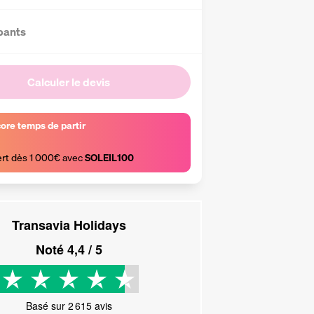
pants
Calculer le devis
core temps de partir
ert dès 1 000€ avec 
SOLEIL100
Transavia Holidays
Noté
4,4
/ 5
Basé sur
2 615
avis