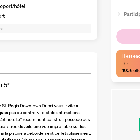
roport/hôtel
Partici
ort
ns.
Il est en
100€ off
i
5
*
Le St. Regis Downtown Dubai vous invite à 
ues pas du centre-ville et des attractions 
. Cet hôtel 5* récemment construit possède des 
ie vitrée dévoile une vue imprenable sur les 
s la piscine à débordement de l'établissement, 