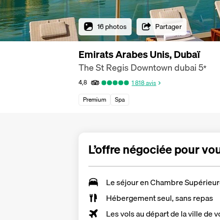
16 photos
Partager
Emirats Arabes Unis, Dubaï
The St Regis Downtown dubai
5
*
4,8
1 818
avis
Premium
Spa
L’offre négociée pour vo
Le séjour en Chambre Supérieu
Hébergement seul, sans repas
Les vols au départ de la ville de v