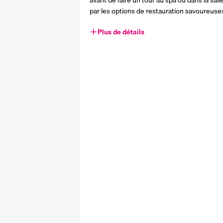
avant de faire un tour au spa ou dans la sall
par les options de restauration savoureuse
Plus de détails