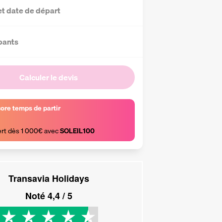
et date de départ
pants
Calculer le devis
core temps de partir
ert dès 1 000€ avec 
SOLEIL100
Transavia Holidays
Noté
4,4
/ 5