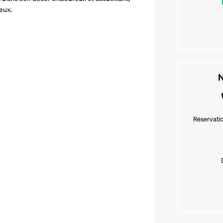
eux.
N
Réservatio