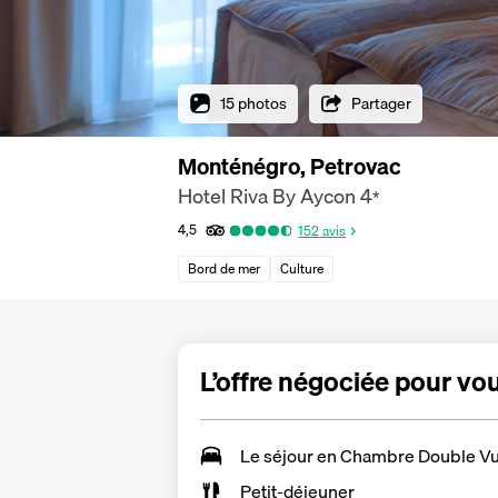
15 photos
Partager
Monténégro, Petrovac
Hotel Riva By Aycon
4
*
4,5
152
avis
Bord de mer
Culture
L’offre négociée pour vo
Le séjour en
Chambre Double V
Petit-déjeuner