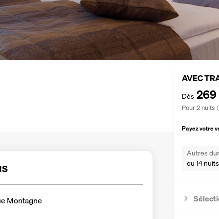
AVEC TR
269
Dès
Pour 2 nuits
Payez votre 
Autres dur
ou 14 nuits
us
Sélecti
ue Montagne