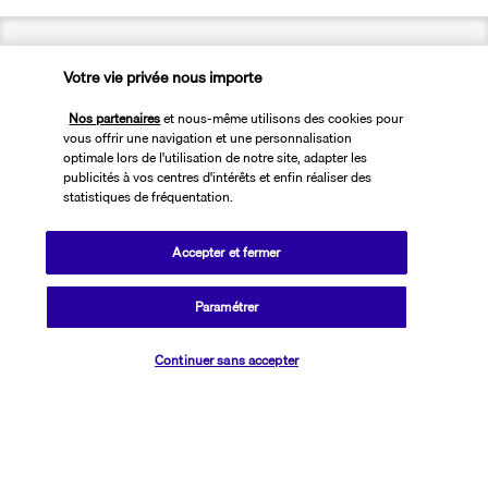
Votre vie privée nous importe
Transavia Holidays
Nos partenaires
et nous-même utilisons des cookies pour
vous offrir une navigation et une personnalisation
Noté
4,4
/ 5
optimale lors de l'utilisation de notre site, adapter les
publicités à vos centres d'intérêts et enfin réaliser des
statistiques de fréquentation.
Basé sur
2 617
avis
Accepter et fermer
Paramétrer
Vérifier les disponibilités
Continuer sans accepter
Nos experts à votre écoute
01 76 24 06 05
Réservations 7j/7 du lundi au vendredi de 10h à 20h. Le samedi et