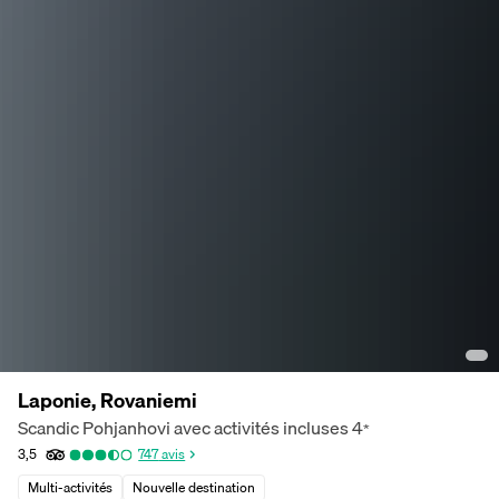
Laponie, Rovaniemi
Scandic Pohjanhovi avec activités incluses
4
*
3,5
747
avis
Multi-activités
Nouvelle destination