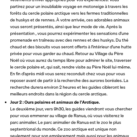
partirez pour un inoubliable voyage en motoneige à travers les 
forêts du cercle polaire arctique vers les fermes traditionnelles 
de huskys et de rennes. À votre arrivée, ces adorables animaux 
vous seront présentés, ainsi que leur mode de vie. Après la 
présentation , vous pourrez expérimenter les sensations d'une 
promenade en traîneau avec des rennes et des huskys. Du thé 
chaud et des biscuits vous seront offerts à l'intérieur d'une hutte 
privée pour vous garder au chaud. Retour au Village du Père 
Noël où vous aurez du temps libre pour admirer le site, traverser 
le cercle polaire et, qui sait, rendre visite au Père Noël lui-même. 
En fin d'après midi vous serez reconduit chez vous pour vous 
reposer avant de partir à la recherche des aurores boréales. La 
recherche durera environ 2 heures et les guides cibleront les 
meilleurs endroits dans la région du cercle arctique. 
Jour 2 : Ours polaires et animaux de l'Arctique.
Le deuxième jour, vers 9h30, les guides viendront vous chercher 
pour vous emmener au village de Ranua, où vous visiterez le 
parc animalier. Le parc animalier de Ranua est le zoo le plus 
septentrional du monde. Ce zoo arctique est unique non 
seulement pour son emplacement mais aussi pour les animaux 