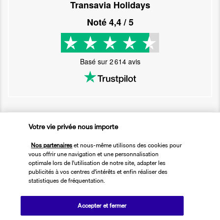
Transavia Holidays
Noté
4,4
/ 5
Basé sur
2 614
avis
Nos experts à votre écoute
Votre vie privée nous importe
01 76 24 06 05
Nos partenaires
et nous-même utilisons des cookies pour
vous offrir une navigation et une personnalisation
optimale lors de l'utilisation de notre site, adapter les
Réservations 7j/7 du lundi au vendredi de 10h à 20h. Le samedi et
publicités à vos centres d'intérêts et enfin réaliser des
dimanche de 10h à 19h
statistiques de fréquentation.
(Prix d'un appel local)
Accepter et fermer
Depuis l’étranger et les DROM-COM