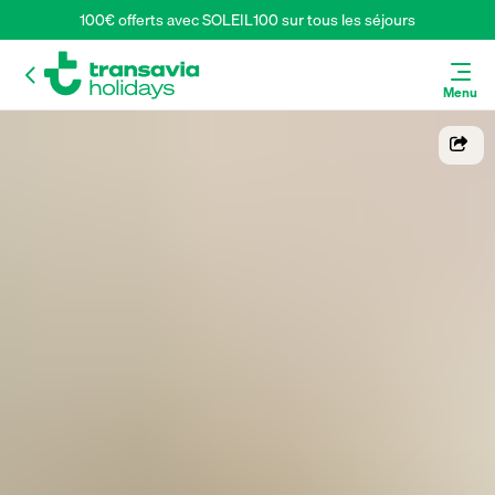
100€ offerts avec SOLEIL100 sur tous les séjours
Menu