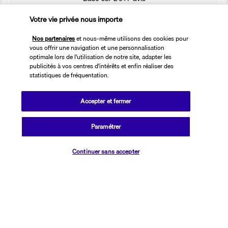
Votre vie privée nous importe
Nos partenaires
et nous-même utilisons des cookies pour
vous offrir une navigation et une personnalisation
optimale lors de l'utilisation de notre site, adapter les
Nos experts à votre écoute
publicités à vos centres d'intérêts et enfin réaliser des
statistiques de fréquentation.
01 76 24 06 05
Accepter et fermer
Réservations 7j/7 du lundi au vendredi de 10h à 20h. Le samedi et
dimanche de 10h à 19h
Paramétrer
(Prix d'un appel local)
Vérifier les disponibilités
Continuer sans accepter
Depuis l’étranger et les DROM-COM
+33 1 76 24 06 05
(Prix d’un appel international)
Référence produit : 190543