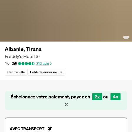
Albanie, Tirana
Freddy's Hotel
3
*
4,6
312
avis
Centre ville
Petit-déjeuner inclus
Échelonnez votre paiement, payez en
2x
ou
4x
AVEC TRANSPORT