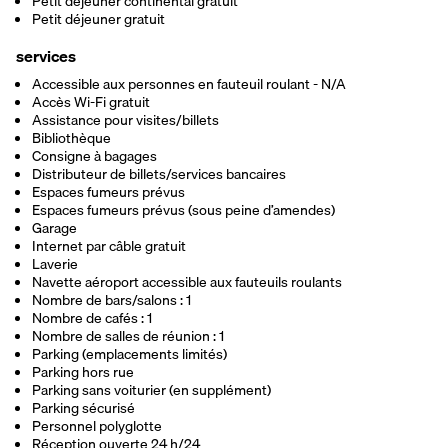
Petit déjeuner continental gratuit
Petit déjeuner gratuit
services
Accessible aux personnes en fauteuil roulant - N/A
Accès Wi-Fi gratuit
Assistance pour visites/billets
Bibliothèque
Consigne à bagages
Distributeur de billets/services bancaires
Espaces fumeurs prévus
Espaces fumeurs prévus (sous peine d’amendes)
Garage
Internet par câble gratuit
Laverie
Navette aéroport accessible aux fauteuils roulants
Nombre de bars/salons : 1
Nombre de cafés : 1
Nombre de salles de réunion : 1
Parking (emplacements limités)
Parking hors rue
Parking sans voiturier (en supplément)
Parking sécurisé
Personnel polyglotte
Réception ouverte 24 h/24