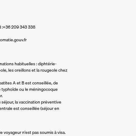
d :+36 209 343 338
omatie.gouv.fr
inations habituelles : diphtérie-
ole, les oreillons et la rougeole chez
atites A et B est conseillée, de
re typhoïde ou le méningocoque
r.
 séjour, la vaccination préventive
entrale est conseillée (séjour en
e voyageur n’est pas soumis à visa.