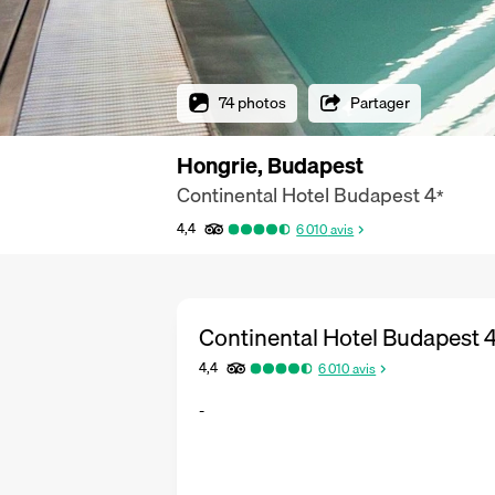
74 photos
Partager
Hongrie, Budapest
Continental Hotel Budapest
4
*
4,4
6 010
avis
Continental Hotel Budapest
4,4
6 010
avis
-