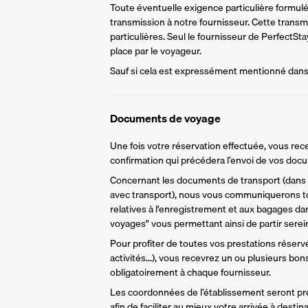
Toute éventuelle exigence particulière formulée 
transmission à notre fournisseur. Cette trans
particulières. Seul le fournisseur de PerfectS
place par le voyageur.
Sauf si cela est expressément mentionné dans l
Documents de voyage
Une fois votre réservation effectuée, vous rece
confirmation qui précédera l’envoi de vos do
Concernant les documents de transport (dans l
avec transport), nous vous communiquerons to
relatives à l'enregistrement et aux bagages da
voyages" vous permettant ainsi de partir sere
Pour profiter de toutes vos prestations réservée
activités...), vous recevrez un ou plusieurs bo
obligatoirement à chaque fournisseur.
Les coordonnées de l’établissement seront pr
afin de faciliter au mieux votre arrivée à destina