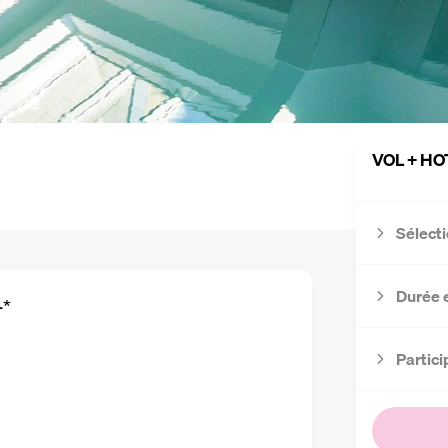
VOL + HO
Sélecti
Durée 
4
*
Partici