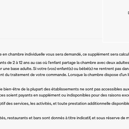
ire en chambre individuelle vous sera demandé, ce supplément sera calcu
ants de 2 à 12 ans au cas où l’enfant partage la chambre avec deux adultes.
r une base adulte. Si votre (vos) enfant(s) ou bébé(s) ne rentrent pas dans
t du traitement de votre commande. Lorsque la chambre dispose d’un li
 de bien-être de la plupart des établissements ne sont pas accessibles aux
es soient payants en supplément ou indisponibles pour des raisons exce
if des services, les activités, et toute prestation additionnelle disponible
és, restaurants et bars sont donnés à titre indicatif, et sous réserve de m