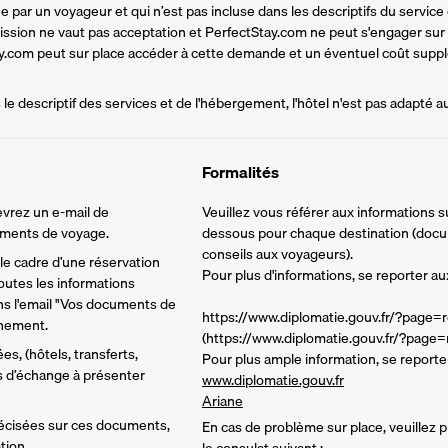
par un voyageur et qui n’est pas incluse dans les descriptifs du service d
mission ne vaut pas acceptation et PerfectStay.com ne peut s'engager sur
tay.com peut sur place accéder à cette demande et un éventuel coût supplé
e descriptif des services et de l'hébergement, l'hôtel n'est pas adapté a
Formalités
vrez un e-mail de 
Veuillez vous référer aux informations s
cuments de voyage.
dessous pour chaque destination (docume
conseils aux voyageurs).
e cadre d’une réservation 
Pour plus d'informations, se reporter aux
utes les informations 
ns l'email "Vos documents de 
https://www.diplomatie.gouv.fr/?page=
inement.
(https://www.diplomatie.gouv.fr/?page
s, (hôtels, transferts, 
Pour plus ample information, se reporter
ns d’échange à présenter 
www.diplomatie.gouv.fr
Ariane
écisées sur ces documents, 
En cas de problème sur place, veuillez
tion.