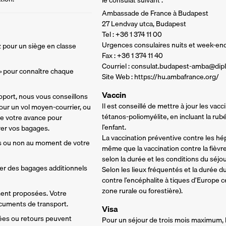
le consulat suivant :
Ambassade de France à Budapest
27 Lendvay utca, Budapest
Tel : +36 1 374 11 00
Urgences consulaires nuits et week-en
 pour un siège en classe 
Fax : +36 1 374 11 40
Courriel : consulat.budapest-amba@dipl
 » pour connaître chaque 
Site Web : https://hu.ambafrance.org/
Vaccin
oport, nous vous conseillons 
Il est conseillé de mettre à jour les vacc
ur un vol moyen-courrier, ou 
tétanos-poliomyélite, en incluant la rubé
de votre avance pour 
l’enfant.
rer vos bagages. 
La vaccination préventive contre les hép
s ou non au moment de votre 
même que la vaccination contre la fièv
selon la durée et les conditions du séjou
ter des bagages additionnels 
Selon les lieux fréquentés et la durée du
contre l’encéphalite à tiques d’Europe c
zone rurale ou forestière).
ment proposées. Votre 
ocuments de transport.
Visa
vées ou retours peuvent 
Pour un séjour de trois mois maximum, l