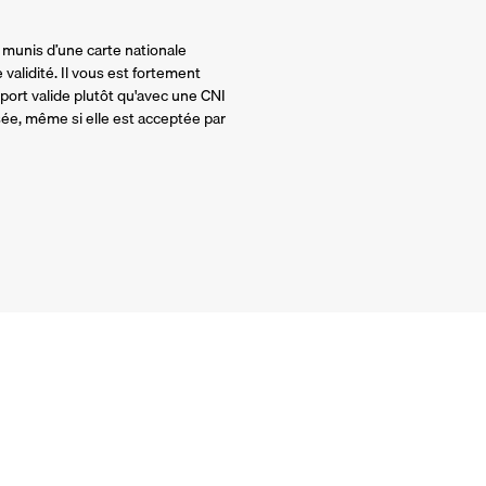
 munis d’une carte nationale
validité. Il vous est fortement
rt valide plutôt qu'avec une CNI
ssée, même si elle est acceptée par
Garantie Annulation 
Annulation sans justificatif ju