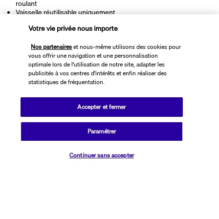
roulant
Vaisselle réutilisable uniquement
Votre vie privée nous importe
Découvrir la destination
Nos partenaires
et nous-même utilisons des cookies pour
vous offrir une navigation et une personnalisation
optimale lors de l'utilisation de notre site, adapter les
Informations utiles
publicités à vos centres d'intérêts et enfin réaliser des
statistiques de fréquentation.
Accepter et fermer
Transavia Holidays
Paramétrer
Noté
4,4
/ 5
Vérifier les disponibilités
Continuer sans accepter
Basé sur
2 617
avis