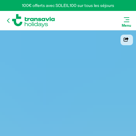
100€ offerts avec SOLEIL100 sur tous les séjours
Menu