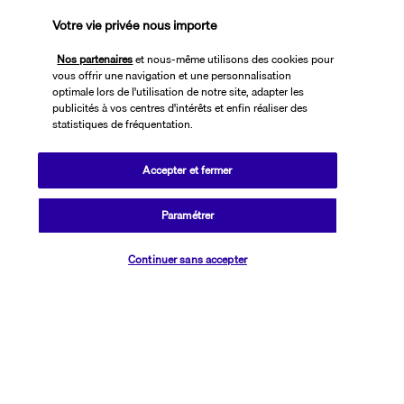
Votre vie privée nous importe
Découvrir la destination
Nos partenaires
et nous-même utilisons des cookies pour
vous offrir une navigation et une personnalisation
Informations utiles
optimale lors de l'utilisation de notre site, adapter les
publicités à vos centres d'intérêts et enfin réaliser des
statistiques de fréquentation.
Accepter et fermer
Transavia Holidays
Paramétrer
Noté
4,4
/ 5
Vérifier les disponibilités
Continuer sans accepter
Basé sur
2 615
avis