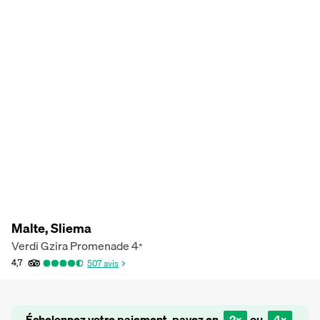
Malte, Sliema
Verdi Gzira Promenade
4
*
4,7
507
avis
Échelonnez votre paiement, payez en
2x
ou
4x