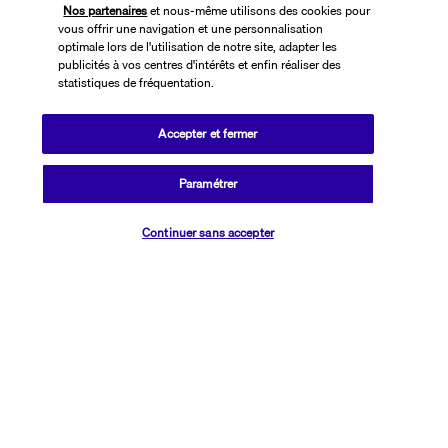
Nos partenaires
et nous-même utilisons des cookies pour
vous offrir une navigation et une personnalisation
optimale lors de l'utilisation de notre site, adapter les
publicités à vos centres d'intérêts et enfin réaliser des
statistiques de fréquentation.
Accepter et fermer
SUIVEZ-NOUS
Paramétrer
Vérifier les disponibilités
Continuer sans accepter
CONTACTEZ-NOUS
01 76 24 06 05
Réservations 7j/7 du lundi au vendredi de 10h à 20h. Le samedi et
dimanche de 10h à 19h
(Prix d'un appel local)