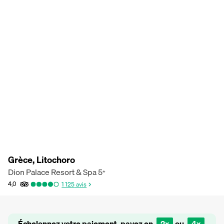
Grèce, Litochoro
Dion Palace Resort & Spa
5
*
4,0
1 125
avis
Échelonnez votre paiement, payez en
2x
ou
4x