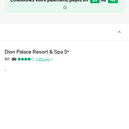
Dion Palace Resort & Spa
5
*
4,0
1 125
avis
-