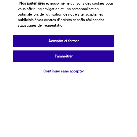
Nos partenaires
et nous-même utilisons des cookies pour
vous offrir une navigation et une personnalisation
optimale lors de l'utilisation de notre site, adapter les
publicités à vos centres d'intérêts et enfin réaliser des
statistiques de fréquentation.
Accepter et fermer
SUIVEZ-NOUS
Paramétrer
Vérifier les disponibilités
Continuer sans accepter
CONTACTEZ-NOUS
01 76 24 06 05
Réservations 7j/7 du lundi au vendredi de 10h à 20h. Le samedi et
dimanche de 10h à 19h
(Prix d'un appel local)