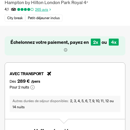
Hampton by Hilton London Park Royal
4
*
4,1
265
avis
City break
Petit-déjeuner inclus
Échelonnez votre paiement, payez en
2x
ou
4x
AVEC TRANSPORT
289 €
Dès
/pers
Pour 2 nuits
Autres durées de séjour disponibles
2, 3, 4, 5, 6, 7, 9, 10, 11, 12 ou
14 nuits