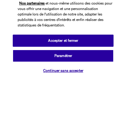
Nos partenaires
et nous-même utilisons des cookies pour
vous offrir une navigation et une personnalisation
optimale lors de l'utilisation de notre site, adapter les
publicités à vos centres d'intérêts et enfin réaliser des
statistiques de fréquentation.
Accepter et fermer
SUIVEZ-NOUS
Paramétrer
Vérifier les disponibilités
Continuer sans accepter
CONTACTEZ-NOUS
01 76 24 06 05
Réservations 7j/7 du lundi au vendredi de 10h à 20h. Le samedi et
dimanche de 10h à 19h
(Prix d'un appel local)