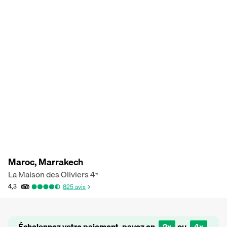
Maroc, Marrakech
La Maison des Oliviers
4
*
4,3
825
avis
Échelonnez votre paiement, payez en
2x
ou
4x