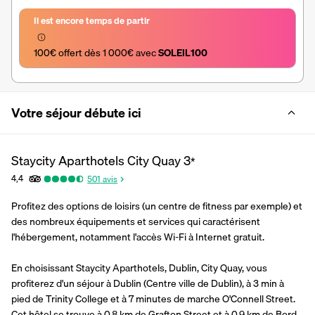
Il est encore temps de partir
100€ offert dès 1 000€ avec 
SOLEIL100
Votre séjour débute ici
Staycity Aparthotels City Quay
3
*
4,4
501
avis
Profitez des options de loisirs (un centre de fitness par exemple) et 
des nombreux équipements et services qui caractérisent 
l'hébergement, notamment l'accès Wi-Fi à Internet gratuit.
En choisissant Staycity Aparthotels, Dublin, City Quay, vous 
profiterez d'un séjour à Dublin (Centre ville de Dublin), à 3 min à 
pied de Trinity College et à 7 minutes de marche O'Connell Street.  
Cet hôtel se trouve à 0,8 km de Grafton Street et à 0,9 km de Bord 