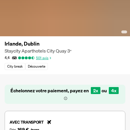
Irlande, Dublin
Staycity Aparthotels City Quay
3
*
4,4
501
avis
City break
Découverte
Échelonnez votre paiement, payez en
2x
ou
4x
AVEC TRANSPORT
169 €
Dès
/pers