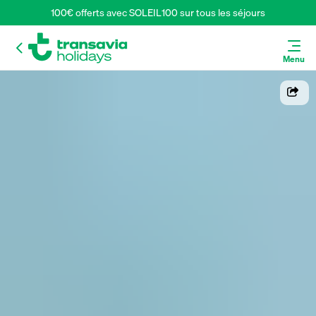
100€ offerts avec SOLEIL100 sur tous les séjours
Menu