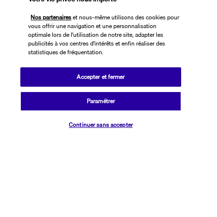
Nos partenaires
et nous-même utilisons des cookies pour
vous offrir une navigation et une personnalisation
Nos experts à votre écoute
optimale lors de l'utilisation de notre site, adapter les
publicités à vos centres d'intérêts et enfin réaliser des
01 76 24 06 05
statistiques de fréquentation.
Accepter et fermer
Réservations 7j/7 du lundi au vendredi de 10h à 20h. Le samedi et
dimanche de 10h à 19h
(Prix d'un appel local)
Paramétrer
Vérifier les disponibilités
Depuis l’étranger et les DROM-COM
Continuer sans accepter
+33 1 76 24 06 05
(Prix d’un appel international)
Référence produit : 218548