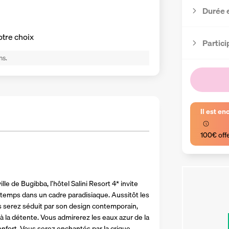
Durée 
otre choix
Partici
ns.
Il est en
100€ off
ille de Bugibba, l’hôtel Salini Resort 4* invite 
temps dans un cadre paradisiaque. Aussitôt les 
s serez séduit par son design contemporain, 
à la détente. Vous admirerez les eaux azur de la 
fort. Vous serez enchantés par la crique 