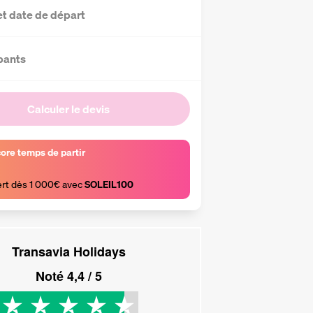
et date de départ
pants
Calculer le devis
core temps de partir
ert dès 1 000€ avec 
SOLEIL100
Transavia Holidays
Noté
4,4
/ 5