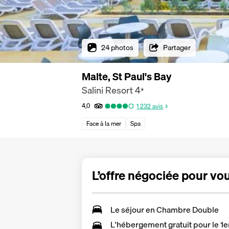
24 photos
Partager
Malte, St Paul's Bay
Salini Resort
4
*
4,0
1 232
avis
Face à la mer
Spa
L’offre négociée pour vo
Le séjour en
Chambre Double
L'hébergement gratuit pour le 1e