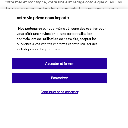
Entre mer et montagne, votre luxueux refuge côtoie quelques-uns 
des paysages crétois les plus envoûtants. En commençant par la 
plage de Livadi, à dix minutes de route de l'établissement. Sans 
Votre vie privée nous importe
quitter votre havre de paix, vous pourrez jouer au tennis ou 
étendre votre serviette au bord d'une des vastes piscines 
Nos partenaires
et nous-même utilisons des cookies pour
extérieures avec bassin pour enfants. Vous pourrez également 
vous offrir une navigation et une personnalisation
optimale lors de l'utilisation de notre site, adapter les
prendre du temps pour vous au centre de bien-être comptant un 
publicités à vos centres d'intérêts et enfin réaliser des
spa, une piscine intérieure et un gymnase. 
statistiques de fréquentation.
Plus de détails
Accepter et fermer
Découvrir la destination
Paramétrer
Vérifier les disponibilités
Continuer sans accepter
Informations utiles