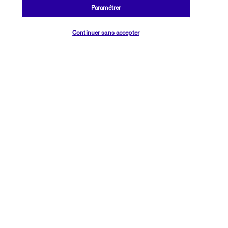
Paramétrer
Plus de détails
Vérifier les disponibilités
Continuer sans accepter
Découvrir la destination
Informations utiles
Transavia Holidays
Noté
4,4
/ 5
Basé sur
2 614
avis