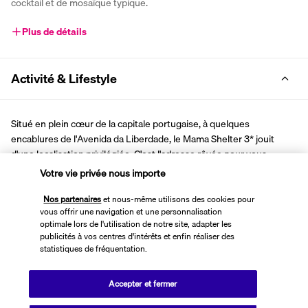
cocktail et de mosaïque typique. 
Plus de détails
Activité & Lifestyle
Situé en plein cœur de la capitale portugaise, à quelques 
encablures de l'Avenida da Liberdade, le Mama Shelter 3* jouit 
d'une localisation privilégiée. C'est l'adresse rêvée pour vous 
immerger dans la vie lisboète.
Votre vie privée nous importe
En vous promenant dans les environs de l'hôtel, vous atteindrez 
Nos partenaires
et nous-même utilisons des cookies pour
facilement le jardin botanique, le parc Eduardo VII et 
vous offrir une navigation et une personnalisation
d'innombrables boutiques. En poussant la balade à peine plus loin, 
optimale lors de l'utilisation de notre site, adapter les
vous pourrez fouler les rues escarpées de Bairro Alto ou visiter 
publicités à vos centres d'intérêts et enfin réaliser des
l'incontournable musée Calouste-Gulbenkian. De retours de vos 
statistiques de fréquentation.
sorties, vous vous installerez avec plaisir sur le toit-terrasse de 
l'établissement (ouvert en saison), où vous pourrez vous détendre 
Accepter et fermer
devant une vue imprenable sur la ville.