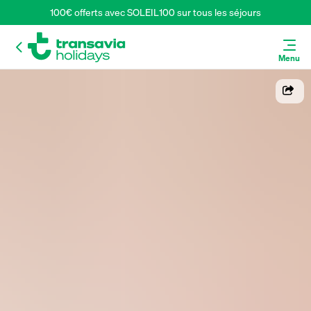
100€ offerts avec SOLEIL100 sur tous les séjours
Menu