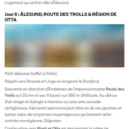
Logement au centre-ville d’Ålesund.
Jour 6 : ÅLESUND, ROUTE DES TROLLS & RÉGION DE
OTTA
Petit déjeuner buffet à l’hôtel. 
Départ vers Stranda et Linge en longeant le Storfjord. 
Descente en direction d’Åndalsnes de l’impressionnante 
Route des 
Trolls 
sur 20 km et ses 11 lacets sur 850 m d’Altitude. Au détour 
d’un virage en épingle à cheveux ou sous une cascade 
vertigineuse, l’œil averti apercevra peut-être un de ces gnomes et 
autres nains de croyances moyenâgeuses qui hantent cette 
contrée norvégienne. Déjeuner. 
Continuation vers 
Bjorli et Otta 
en descendant la vallée de 