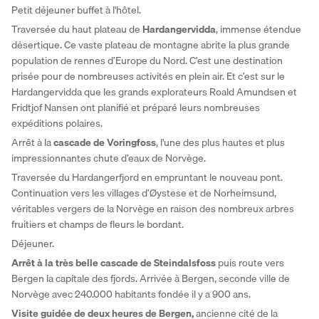
Petit déjeuner buffet à l'hôtel. 
Traversée du haut plateau de 
Hardangervidda
, immense étendue 
désertique. Ce vaste plateau de montagne abrite la plus grande 
population de rennes d’Europe du Nord. C’est une destination 
prisée pour de nombreuses activités en plein air. Et c’est sur le 
Hardangervidda que les grands explorateurs Roald Amundsen et 
Fridtjof Nansen ont planifié et préparé leurs nombreuses 
expéditions polaires. 
Arrêt à la 
cascade de Voringfoss
, l'une des plus hautes et plus 
impressionnantes chute d’eaux de Norvège. 
Traversée du Hardangerfjord en empruntant le nouveau pont. 
Continuation vers les villages d’Øystese et de Norheimsund, 
véritables vergers de la Norvège en raison des nombreux arbres 
fruitiers et champs de fleurs le bordant. 
Déjeuner. 
Arrêt à la très belle cascade de Steindalsfoss
 puis route vers 
Bergen la capitale des fjords. Arrivée à Bergen, seconde ville de 
Norvège avec 240.000 habitants fondée il y a 900 ans. 
Visite guidée de deux heures de Bergen,
 ancienne cité de la 