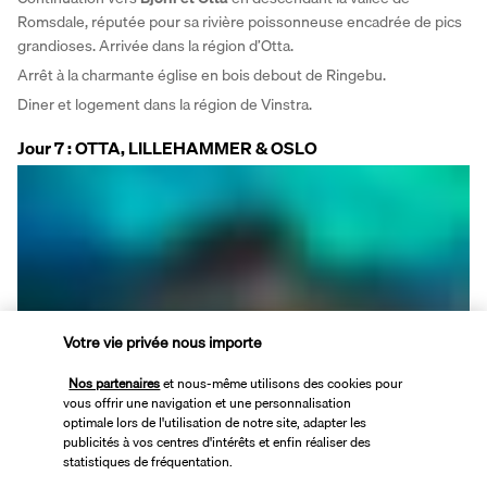
Romsdale, réputée pour sa rivière poissonneuse encadrée de pics 
grandioses. Arrivée dans la région d’Otta. 
Arrêt à la charmante église en bois debout de Ringebu. 
Diner et logement dans la région de Vinstra.
Jour 7 : OTTA, LILLEHAMMER & OSLO
Votre vie privée nous importe
Petit déjeuner buffet à l'hôtel. 
Départ vers
 Lillehammer
, petite ville pittoresque, animée et 
Nos partenaires
et nous-même utilisons des cookies pour
sportive dominée par deux impressionnants tremplins olympiques 
vous offrir une navigation et une personnalisation
optimale lors de l'utilisation de notre site, adapter les
de saut à ski datant de Jeux Olympiques de 1994. Vous pourrez 
publicités à vos centres d'intérêts et enfin réaliser des
monter et descendre les 954 marches menant au sommet. 
statistiques de fréquentation.
Déjeuner à Lillehammer.