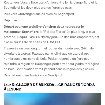
Route vers Voss, village trait d'union entre le Hardangerfjord et le 
Sognefjord, les deux plus grands fjords du pays. 
Puis vers Gudvangen sur les rives du Sognefjord. 
Déjeuner. 
Départ pour une croisière d’environ deux heures sur le 
majestueux Sognefjord
, le "Roi des Fjords" (le plus long, le plus 
profond) jusqu’à Flåm. Le Nærøyfjord, l’un des bras empruntés, est 
classé sur la liste des sites de l’UNSECO. 
Traversée du plus long tunnel routier du monde avec 24km de 
d’Aurland à Lærdal. Passage par le joli village de Lærdal aux 
nombreuses maisons de bois. Petite traversée du fjord pour 
rejoindre la région de Kaupanger, petit arrêt pour y admirer l’église 
en bois. Continuation vers Fjærland dans la région des glaciers. 
Dîner et nuit dans la région du Nordfjord
Jour 5 : GLACIER DE BRIKSDAL, GEIRANGERFJORD &
ÅLESUND