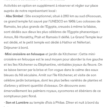
Activités en option en supplément à réserver et régler sur place 
auprès de notre représentant local :
- 
Abu Simbel 
: Site exceptionnel, situé à 260 km au sud d’Assouan, 
ce grand temple fut sauvé par l’UNESCO en 1969. Les colosses de 
Ramsès, les plus grands de l’Egypte, creusés à même la falaise, 
sont dédiés aux dieux les plus célèbres de l’Egypte pharaonique : 
Amon, Rê-Horakthy, Ptah et Ramsès II déifié. Le Grand Temple leur 
est dédié, et le petit temple est dédié à Hathor et Néfertari. 
Déjeuner à bord.
-
Mini croisière en felouque
 et jardin de Kitchener : Cette mini-
croisière en felouque est le seul moyen pour aborder la rive gauche 
et les îles Kitchener ou Eléphantine, véritables joyaux du fleuve. On 
se laisse bercer par la brise et l’on vogue dans le calme des eaux 
bleues du Nil séculaire. Arrêt sur l’île Kitchener, et visite de son 
célèbre jardin botanique, dont les plus belles variétés de plantes et 
d’arbres y attirent quantité d’oiseaux. On découvre avec 
émerveillement les palmiers royaux, sycomores et ébéniers de ce 
somptueux parc floral.
- 
Son et Lumière
 au temple d'Isis à Philae. Dîner et nuit à bord du 