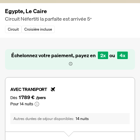
Egypte, Le Caire
Circuit Néfertiti la parfaite est arrivée
5
*
Circuit
Croisière incluse
Échelonnez votre paiement, payez en
2x
ou
4x
AVEC TRANSPORT
1 789 €
Dès
/pers
Pour 14 nuits
Autres durées de séjour disponibles
14 nuits