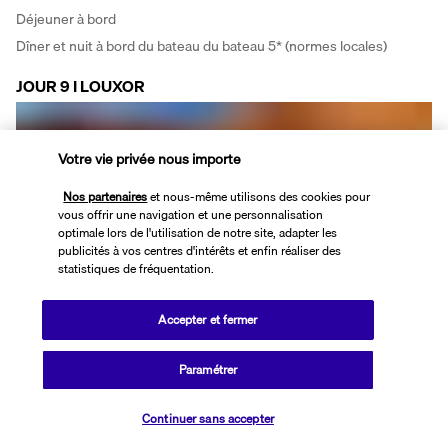
Déjeuner à bord
Dîner et nuit à bord du bateau du bateau 5* (normes locales)
JOUR 9 I LOUXOR
Votre vie privée nous importe
Nos partenaires
et nous-même utilisons des cookies pour
vous offrir une navigation et une personnalisation
optimale lors de l'utilisation de notre site, adapter les
publicités à vos centres d'intérêts et enfin réaliser des
statistiques de fréquentation.
Petit déjeuner à bord. 
Louxor,
 l’ancienne Thèbes, la ville aux cents portes du Dieu Amon, 
Accepter et fermer
capitale de la haute Egypte et du pays tout entier sous la XVIIIème 
dynastie. 
La journée sera consacrée à la visite de l’un des deux temples 
Paramétrer
mondialement connus dédiés tous deux au dieu Amon-Rê, le 
Vérifier les disponibilités
maître des dieux et Seigneur de la triade Thébaine : le 
temple de 
Continuer sans accepter
Karnak,
 le plus théologique jamais construit ici sur 2000 ans, où la 