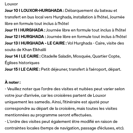
Louxor
Jour 10 I LOUXOR-HURGHADA : 
Débarquement du bateau et 
transfert en bus local vers Hurghada, installation à l'hôtel, Journée 
libre en formule tout inclus à l'hôtel
Jour 11 I HURGHADA :
 Journée libre en formule tout inclus à l'hôtel
Jour 12 I HURGHADA :
 Journée libre en formule tout inclus à l'hôtel
Jour 13
I HURGHADA - LE CAIRE : 
Vol Hurghada - Caire, visite des 
souks de Khan Elkhalili
Jour 14 I LE CAIRE : 
Citadelle Saladin, Mosquée, Quartier Copte, 
Églises historiques
Jour 15 I LE CAIRE : 
Petit déjeuner, transfert à l'aéroport, départ.
À noter :
- Veuillez noter que l’ordre des visites et nuitées peut varier selon 
votre jour d'arrivée, car les croisières partent de Louxor 
uniquement les samedis. Ainsi, l'itinéraire est ajusté pour 
correspondre au départ de la croisière, mais toutes les visites 
mentionnées au programme seront effectuées.
- L'ordre des visites peut également être modifié en raison de 
contraintes locales (temps de navigation, passage d'écluses, etc).