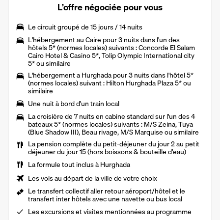
L’offre négociée pour vous
Le
circuit groupé de 15 jours / 14 nuits
L'hébergement au Caire pour 3 nuits dans l'un des
hôtels 5* (normes locales) suivants : Concorde El Salam
Cairo Hotel & Casino 5*, Tolip Olympic International city
5* ou similaire
L'hébergement a Hurghada pour 3 nuits dans l'hôtel 5*
(normes locales) suivant : Hilton Hurghada Plaza 5* ou
similaire
Une nuit à bord d'un train local
La
croisière
de 7 nuits en cabine standard sur l'un des 4
bateaux 5* (normes locales) suivants : M/S Zeina, Tuya
(Blue Shadow III), Beau rivage, M/S Marquise ou similaire
La
pension complète
du petit-déjeuner du jour 2 au petit
déjeuner du jour 15 (hors boissons & bouteille d'eau)
La
formule tout inclus
à Hurghada
Les vols au départ de la ville de votre choix
Le
transfert collectif aller retour aéroport/hôtel et le
transfert inter hôtels
avec une navette ou bus local
Les excursions et visites mentionnées au programme