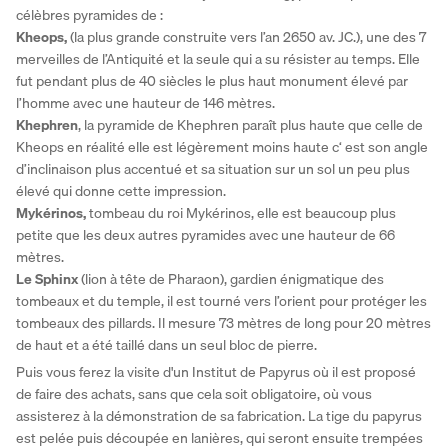
célèbres pyramides de : 
Kheops,
 (la plus grande construite vers l’an 2650 av. JC.), une des 7 
merveilles de l’Antiquité et la seule qui a su résister au temps. Elle 
fut pendant plus de 40 siècles le plus haut monument élevé par 
l’homme avec une hauteur de 146 mètres.
Khephren
, la pyramide de Khephren paraît plus haute que celle de 
Kheops en réalité elle est légèrement moins haute c‘ est son angle 
d’inclinaison plus accentué et sa situation sur un sol un peu plus 
élevé qui donne cette impression.
Mykérinos, 
tombeau du roi Mykérinos, elle est beaucoup plus 
petite que les deux autres pyramides avec une hauteur de 66 
mètres.
Le Sphinx 
(lion à tête de Pharaon), gardien énigmatique des 
tombeaux et du temple, il est tourné vers l’orient pour protéger les 
tombeaux des pillards. Il mesure 73 mètres de long pour 20 mètres 
de haut et a été taillé dans un seul bloc de pierre. 
Puis vous ferez la visite d'un Institut de Papyrus où il est proposé 
de faire des achats, sans que cela soit obligatoire, où vous 
assisterez à la démonstration de sa fabrication. La tige du papyrus 
est pelée puis découpée en lanières, qui seront ensuite trempées 