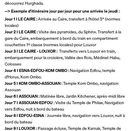
découvrez Hurghada. 
--> Exemple d'itinéraire jour par jour pour une arrivée le jeudi :
Jour 1 I LE CAIRE : 
Arrivée au Caire, transfert à l'hôtel 5* (normes 
locales)
Jour 2 I LE CAIRE : 
Visite des pyramides, du Sphinx. Transfert à la 
gare du Caire, embarquement à bord du train en compartiment 
couchettes 1ʳᵉ classe (normes locales) pour Louxor
Jour 3 I LE CAIRE - LOUXOR :  
Transferts vers Louxor en train, 
embarquement pour la croisière, Vallée des Rois, Médinet Habu, 
Colosses
Jour 4
I ESNA-EDFOU-KOM OMBO : 
Navigation Edfou, temple 
d'Horus, Kom Ombo.
Jour 5 I KOM OMBO-ASSOUAN :
 Temple Kom Ombo, navigation 
Assouan
Jour 6 I ASSOUAN : 
Matinée libre, Jardin Kitchener, après-midi libre
Jour 7 I ASSOUAN-EDFOU 
: Visite du Temple de Philae, Navigation 
vers Edfou, nuit à bord du bateau
Jour 8 I EDFOU-ESNA 
: Journée libre, navigation vers Louxor, nuit à 
bord du bateau
Jour 9 I LOUXOR :
 Passage écluse, Temple de Karnak, Temple de 