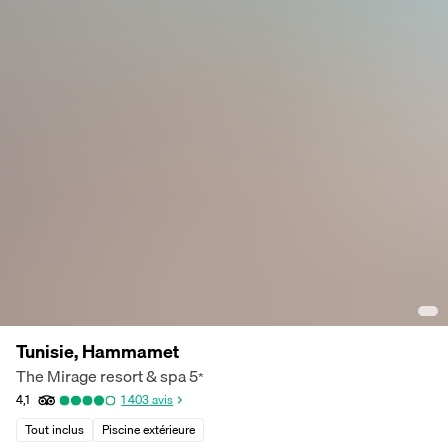
Tunisie, Hammamet
The Mirage resort & spa
5
*
4,1
1 403
avis
Tout inclus
Piscine extérieure