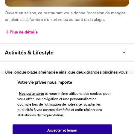
Ouvert en saison, ce restaurant vous donne l'occasion de manger 
en plein air, à l'ombre d'un arbre ou au bord de la plage.
Plus de détails
Activités & Lifestyle
Une longue plage aménagée ainsi que deux grandes piscines vous 
promettent des vacances inoubliables placées sous le signe de la 
Votre vie privée nous importe
baignade et du farniente.
Nos partenaires
et nous-même utilisons des cookies pour
Prenez part aux multiples activités nautiques et profitez 
vous offrir une navigation et une personnalisation
pleinement du soleil qui brille sur la baie d'Hammamet. Une autre 
optimale lors de l'utilisation de notre site, adapter les
publicités à vos centres d'intérêts et enfin réaliser des
manière de se relaxer est de s'offrir un soin ou un massage au spa 
statistiques de fréquentation.
du Magic Hotel Mirage. Sur la terre ferme, les installations 
sportives, comme le court de tennis, vous invitent à bouger. En 
Accepter et fermer
soirée, l'équipe d'animation propose différentes activités, comme 