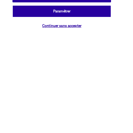
des spectacles, des jeux ou des événements folkloriques.
Paramétrer
Plus de détails
Vérifier les disponibilités
Continuer sans accepter
Découvrir la destination
Informations utiles
Transavia Holidays
Noté
4,4
/ 5
Basé sur
2 615
avis