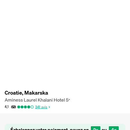
Croatie, Makarska
Aminess Laurel Khalani Hotel
5
*
4,1
341
avis
Échelonnez votre paiement, payez en
2x
ou
4x