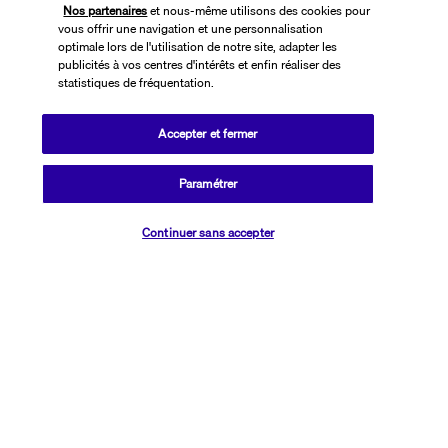
Nos partenaires
et nous-même utilisons des cookies pour
vous offrir une navigation et une personnalisation
optimale lors de l'utilisation de notre site, adapter les
publicités à vos centres d'intérêts et enfin réaliser des
statistiques de fréquentation.
Accepter et fermer
SUIVEZ-NOUS
Paramétrer
Vérifier les disponibilités
Continuer sans accepter
CONTACTEZ-NOUS
01 76 24 06 05
Réservations 7j/7 du lundi au vendredi de 10h à 20h. Le samedi et
dimanche de 10h à 19h
(Prix d'un appel local)