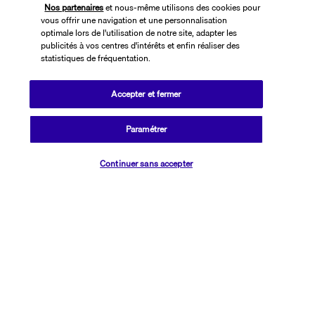
Nos partenaires
et nous-même utilisons des cookies pour
vous offrir une navigation et une personnalisation
optimale lors de l'utilisation de notre site, adapter les
publicités à vos centres d'intérêts et enfin réaliser des
statistiques de fréquentation.
Accepter et fermer
SUIVEZ-NOUS
Paramétrer
Vérifier les disponibilités
Continuer sans accepter
CONTACTEZ-NOUS
01 76 24 06 05
Réservations 7j/7 du lundi au vendredi de 10h à 20h. Le samedi et
dimanche de 10h à 19h
(Prix d'un appel local)