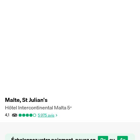
Malte, St Julian's
Hôtel Intercontinental Malta
5
*
4,1
5 975
avis
Échelonnez votre paiement, payez en
2x
ou
4x