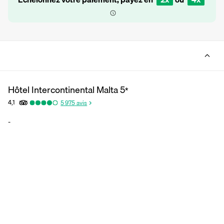
Hôtel Intercontinental Malta
5
*
4,1
5 975
avis
-