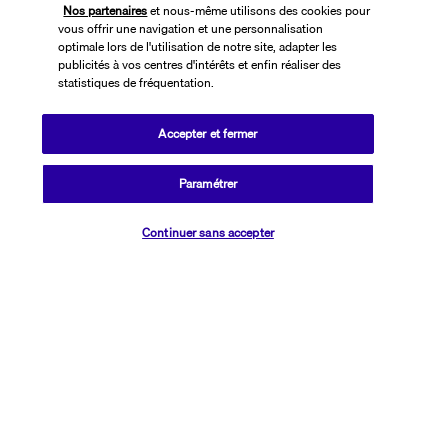
Nos partenaires
et nous-même utilisons des cookies pour
vous offrir une navigation et une personnalisation
optimale lors de l'utilisation de notre site, adapter les
publicités à vos centres d'intérêts et enfin réaliser des
statistiques de fréquentation.
Accepter et fermer
SUIVEZ-NOUS
Paramétrer
Vérifier les disponibilités
Continuer sans accepter
CONTACTEZ-NOUS
01 76 24 06 05
Réservations 7j/7 du lundi au vendredi de 10h à 20h. Le samedi et
dimanche de 10h à 19h
(Prix d'un appel local)