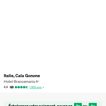
Italie, Cala Gonone
Hotel Brancamaria
4
*
4,4
1 003
avis
Échelonnez votre paiement, payez en
2x
ou
4x