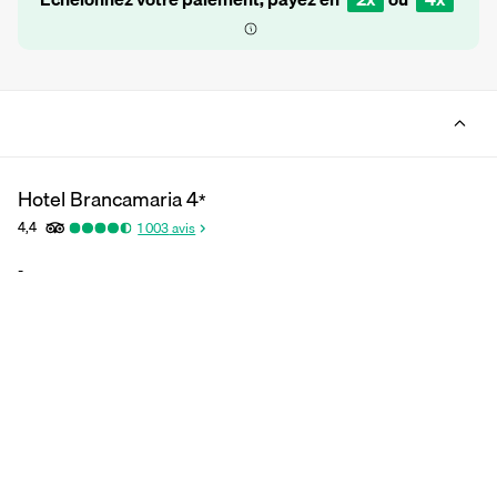
Hotel Brancamaria
4
*
4,4
1 003
avis
-