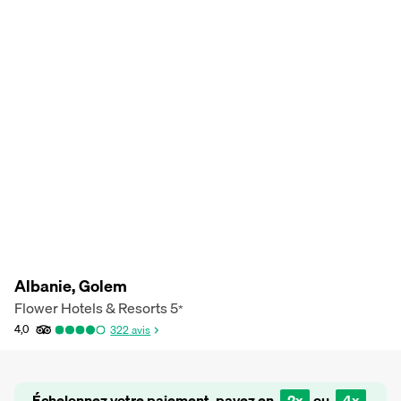
Albanie, Golem
Flower Hotels & Resorts
5
*
4,0
322
avis
Échelonnez votre paiement, payez en
2x
ou
4x