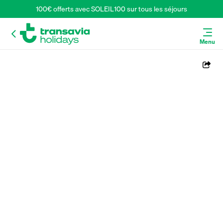
100€ offerts avec SOLEIL100 sur tous les séjours
Menu