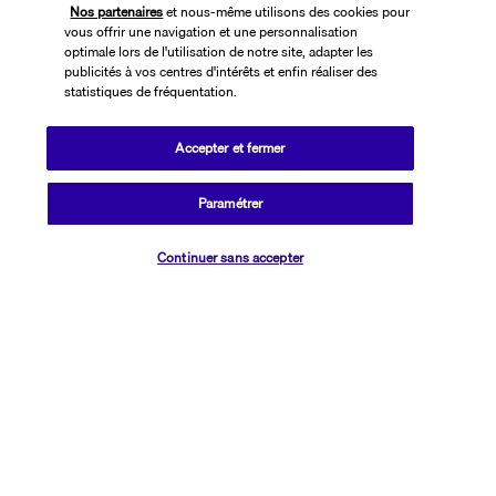
Nos partenaires
et nous-même utilisons des cookies pour
vous offrir une navigation et une personnalisation
optimale lors de l'utilisation de notre site, adapter les
publicités à vos centres d'intérêts et enfin réaliser des
statistiques de fréquentation.
Accepter et fermer
SUIVEZ-NOUS
Paramétrer
Vérifier les disponibilités
Continuer sans accepter
CONTACTEZ-NOUS
01 76 24 06 05
Réservations 7j/7 du lundi au vendredi de 10h à 20h. Le samedi et
dimanche de 10h à 19h
(Prix d'un appel local)