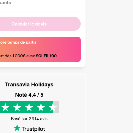
pants
Calculer le devis
core temps de partir
ert dès 1 000€ avec 
SOLEIL100
Transavia Holidays
Noté
4,4
/ 5
Basé sur
2 614
avis