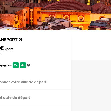
ANSPORT
 €
/pers
voyage en
2x
4x
onner votre ville de départ
et date de départ