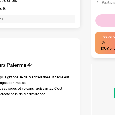
otre choix
Partici
e B
ns.
Il est en
100€ off
vers Palerme
4
*
plus grande île de Méditerranée, la Sicile est 
sages contrastés.
s sauvages et volcans rugissants… C’est 
 caractérielle de Méditerranée.