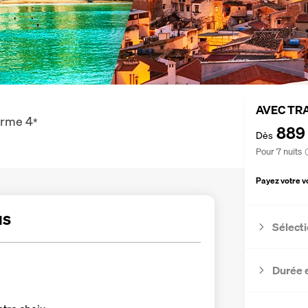
AVEC TR
lerme
4
*
889
Dès
Pour 7 nuits
Payez votre 
us
Sélecti
Durée 