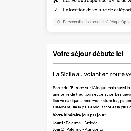
Les vols au départ de la ville de v
La
location de voiture
de catégori
Personnalisation possible à l’étape Optio
Votre séjour débute ici
La Sicile au volant en route 
Porte de l’Europe sur l’Afrique mais aussi la 
une terre de traditions et de superbes pay
Iles volcaniques, réserves naturelles, plage
sûrement l’île la plus envoûtante et la plus
Votre itinéraire jour par jour : 
Jour 1 : 
Palerme - Arrivée 
Jour 2 : 
Palerme - Agrigente