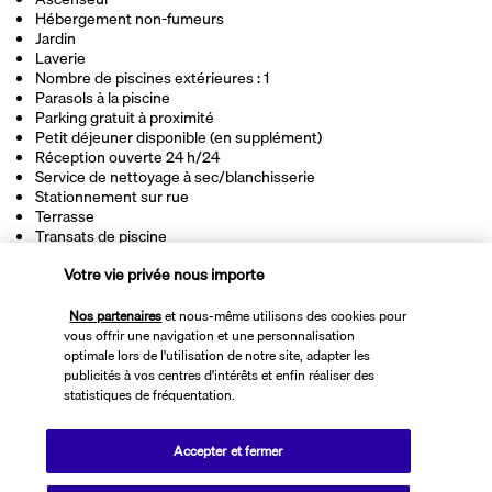
Hébergement non-fumeurs
Jardin
Laverie
Nombre de piscines extérieures : 1
Parasols à la piscine
Parking gratuit à proximité
Petit déjeuner disponible (en supplément)
Réception ouverte 24 h/24
Service de nettoyage à sec/blanchisserie
Stationnement sur rue
Terrasse
Transats de piscine
Votre vie privée nous importe
Découvrir la destination
Nos partenaires
et nous-même utilisons des cookies pour
vous offrir une navigation et une personnalisation
optimale lors de l'utilisation de notre site, adapter les
Informations utiles
publicités à vos centres d'intérêts et enfin réaliser des
statistiques de fréquentation.
Accepter et fermer