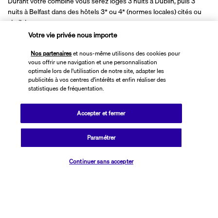
Durant votre combiné vous serez logés 3 nuits à Dublin, puis 3 
nuits à Belfast dans des hôtels 3* ou 4* (normes locales) cités ou 
similaires : 
Votre vie privée nous importe
Dublin : 
Ashling Hotel Dublin 4*  
ou 
similaire
Belfast : 
Ramada by Wyndham Belfast City Centre 3* 
ou 
similaire 
Nos partenaires
et nous-même utilisons des cookies pour
vous offrir une navigation et une personnalisation
optimale lors de l'utilisation de notre site, adapter les
Votre formule
publicités à vos centres d'intérêts et enfin réaliser des
statistiques de fréquentation.
BON A SAVOIR
Accepter et fermer
Découvrir la destination
Paramétrer
Vérifier les disponibilités
Continuer sans accepter
Informations utiles