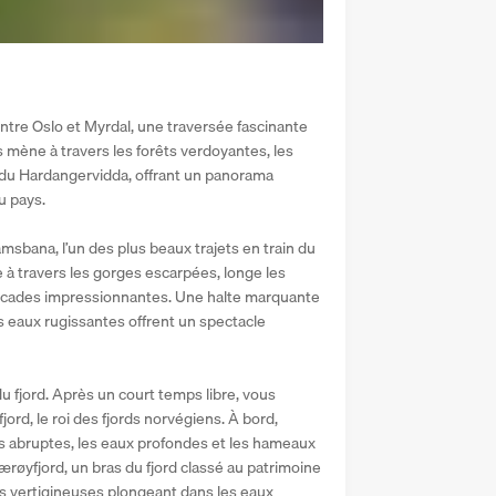
tre Oslo et Myrdal, une traversée fascinante 
mène à travers les forêts verdoyantes, les 
du Hardangervidda, offrant un panorama 
u pays.
bana, l’un des plus beaux trajets en train du 
à travers les gorges escarpées, longe les 
cascades impressionnantes. Une halte marquante 
s eaux rugissantes offrent un spectacle 
du fjord. Après un court temps libre, vous 
rd, le roi des fjords norvégiens. À bord, 
es abruptes, les eaux profondes et les hameaux 
øyfjord, un bras du fjord classé au patrimoine 
 vertigineuses plongeant dans les eaux 