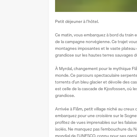
Petit déjeuner à l’hôtel.
Ce matin, vous embarquez à bord du train en
de la campagne norvégienne. Ce trajet vous 
montagnes imposantes et le vaste plateau 
grandiose sur les hautes terres sauvages d
À Myrdal, changement pour le mythique Flåms
monde. Ce parcours spectaculaire serpente 
torrents d’un bleu glacier et dévoile des 
est celle de la cascade de Kjosfossen, où le
grandiose.
Arrivée à Flåm, petit village niché au creux 
embarquez pour une croisière sur le Sognefjo
profitez de vues imprenables sur les falais
isolés. Ne manquez pas l’embouchure du Nær
mondial de l’UNESCO, connu pour ses parois