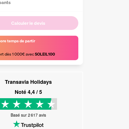
pants
Calculer le devis
core temps de partir
ert dès 1 000€ avec 
SOLEIL100
Transavia Holidays
Noté
4,4
/ 5
Basé sur
2 617
avis