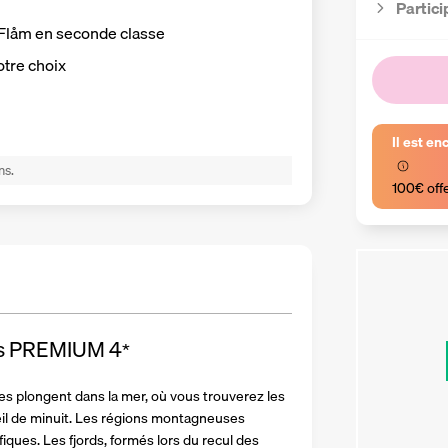
Partici
– Flåm en seconde classe
otre choix
Il est en
ns.
100€ off
rds PREMIUM
4
*
 plongent dans la mer, où vous trouverez les 
leil de minuit. Les régions montagneuses 
iques. Les fjords, formés lors du recul des 