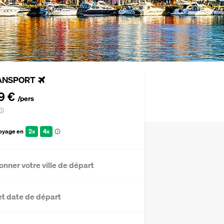
ANSPORT
9 €
/pers
voyage en
2x
4x
onner votre ville de départ
et date de départ