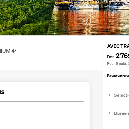
AVEC TR
MIUM
4
*
2 76
Dès
Pour 6 nuits
Payez votre 
us
Sélecti
Durée 