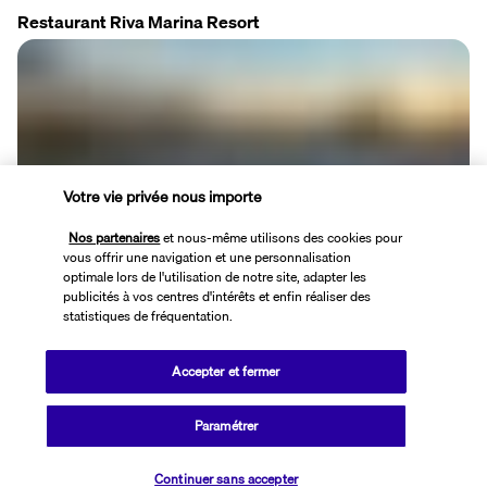
Restaurant Riva Marina Resort
Votre vie privée nous importe
Faites voyager vos papilles grâce à ce restaurant qui propose un 
Nos partenaires
et nous-même utilisons des cookies pour
buffet copieux servi dans une salle élégante. La carte présente 
vous offrir une navigation et une personnalisation
également des spécialités italiennes et internationales afin de 
optimale lors de l'utilisation de notre site, adapter les
satisfaire chaque palais.
publicités à vos centres d'intérêts et enfin réaliser des
statistiques de fréquentation.
Plus de détails
Accepter et fermer
Activité & Lifestyle
Paramétrer
Continuer sans accepter