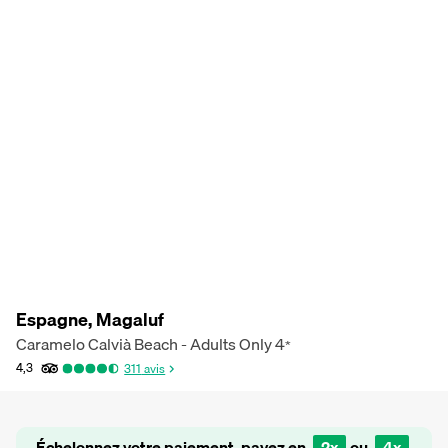
Espagne, Magaluf
Caramelo Calvià Beach - Adults Only
4
*
4,3
311
avis
Échelonnez votre paiement, payez en
2x
ou
4x