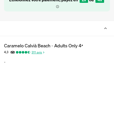
Caramelo Calvià Beach - Adults Only
4
*
4,3
311
avis
-