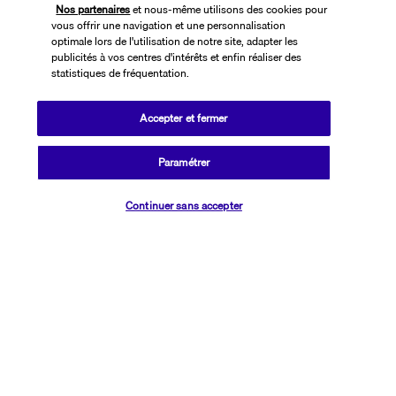
Nos partenaires
et nous-même utilisons des cookies pour
vous offrir une navigation et une personnalisation
optimale lors de l'utilisation de notre site, adapter les
publicités à vos centres d'intérêts et enfin réaliser des
statistiques de fréquentation.
Accepter et fermer
SUIVEZ-NOUS
Paramétrer
Vérifier les disponibilités
Continuer sans accepter
CONTACTEZ-NOUS
01 76 24 06 05
Réservations 7j/7 du lundi au vendredi de 10h à 20h. Le samedi et
dimanche de 10h à 19h
(Prix d'un appel local)