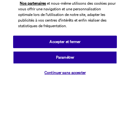
Nos partenaires
et nous-même utilisons des cookies pour
vous offrir une navigation et une personnalisation
optimale lors de l'utilisation de notre site, adapter les
publicités à vos centres d'intérêts et enfin réaliser des
statistiques de fréquentation.
Accepter et fermer
SUIVEZ-NOUS
Paramétrer
Vérifier les disponibilités
Continuer sans accepter
CONTACTEZ-NOUS
01 76 24 06 05
Réservations 7j/7 du lundi au vendredi de 10h à 20h. Le samedi et
dimanche de 10h à 19h
(Prix d'un appel local)