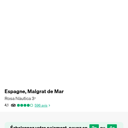
Espagne, Malgrat de Mar
Rosa Nàutica
3
*
4,1
596
avis
Échelonnez votre paiement, payez en
2x
ou
4x