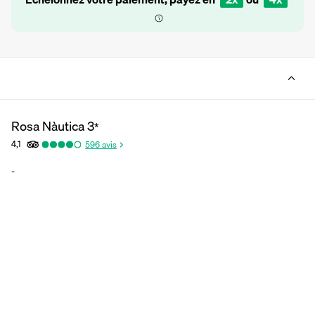
Rosa Nàutica
3
*
4,1
596
avis
-