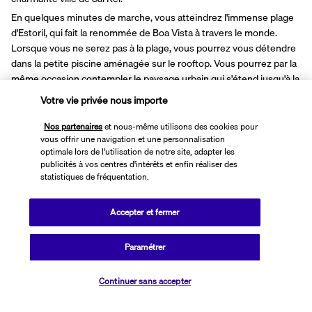
En quelques minutes de marche, vous atteindrez l'immense plage 
d'Estoril, qui fait la renommée de Boa Vista à travers le monde. 
Lorsque vous ne serez pas à la plage, vous pourrez vous détendre 
dans la petite piscine aménagée sur le rooftop. Vous pourrez par la 
même occasion contempler le paysage urbain qui s'étend jusqu'à la 
mer toute proche. Plutôt paisible, Sal Rei compte néanmoins 
Votre vie privée nous importe
quelques rues animées qu'il ne faudra pas manquer.
Nos partenaires
et nous-même utilisons des cookies pour
Plus de détails
vous offrir une navigation et une personnalisation
optimale lors de l'utilisation de notre site, adapter les
publicités à vos centres d'intérêts et enfin réaliser des
statistiques de fréquentation.
Informations utiles
Accepter et fermer
Paramétrer
Transavia Holidays
Vérifier les disponibilités
Continuer sans accepter
Noté
4,4
/ 5