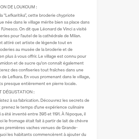
ON DE LOUKOUM : 
 “Lefkaritika”, cette broderie chypriote 
 née dans le village mérite bien sa place dans 
l'Unesco. On dit que Léonard de Vinci a visité 
ies pour l'autel de la cathédrale de Milan. 
 attiré cet artiste de légende tout en 
deries au musée de la broderie et de 
en plus à vous offrir. Le village est connu pour 
’amidon et de sucre qu'on connaît également 
erez des confiseries tout fraîches dans une 
le de Lefkara. En vous promenant dans le village, 
s presque entièrement en pierre locale. 
T DÉGUSTATION :
stez à sa fabrication. Découvrez les secrets de 
et prenez le temps d'une expérience culinaire 
 été inventé entre 395 et 1191. À l'époque, il 
i le fromage était fait à partir de lait de chèvre 
e les premières vaches venues de Grande-
 quoi les habitants commencèrent à ajouter du 