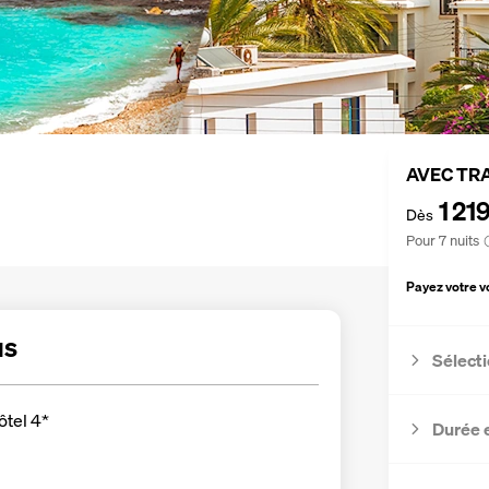
AVEC TR
1 21
Dès
Pour 7 nuits
Payez votre 
us
Sélecti
ôtel 4*
Durée 