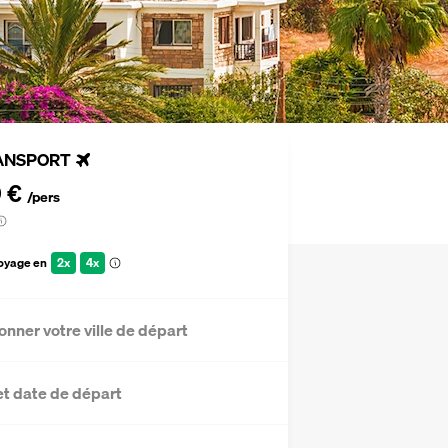
ANSPORT
9 €
/pers
voyage en
2x
4x
onner votre ville de départ
et date de départ