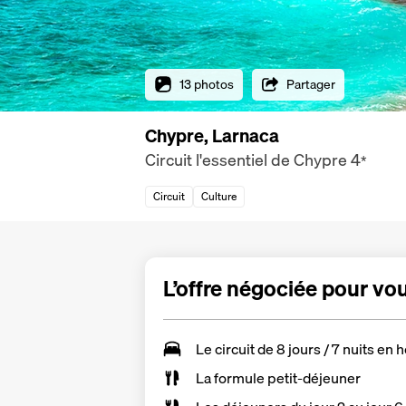
13 photos
Partager
Chypre, Larnaca
Circuit l'essentiel de Chypre
4
*
Circuit
Culture
L’offre négociée pour vo
Le
circuit de 8 jours / 7 nuits
en h
La formule petit-déjeuner