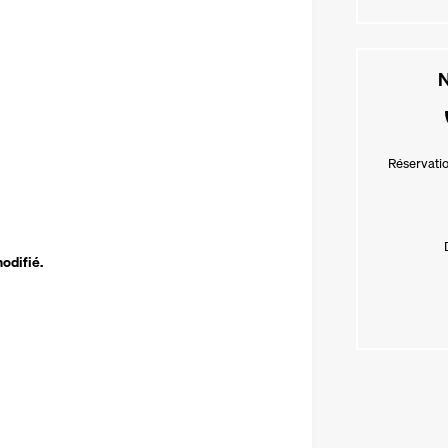
N
Réservatio
modifié.