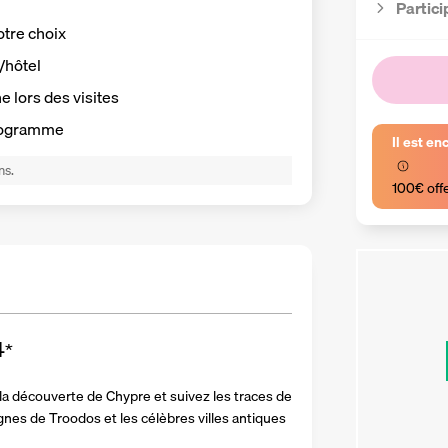
Partici
otre choix
t/hôtel
ne
lors des visites
programme
Il est en
ns.
100€ off
4
*
la découverte de Chypre et suivez les traces de 
nes de Troodos et les célèbres villes antiques 