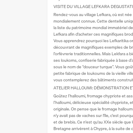
VISITE DU VILLAGE LEFKARA DEGUSTATI
Rendez-vous au village Lefkara, où est née la
mondialement connue. Cette dentelle unique
la liste du patrimoine mondial immatériel de 
Lefkara afin d'acheter ces magnifiques broder
Vous apprendrez pourquoi les Lefkaritika ont
découvrant de magnifiques exemples de bro
l’orfèvrerie traditionnelles. Mais Lekfara a bi
ses loukoms, confiserie fabriquée à base d
sous le nom de “douceur turque”. Vous goût
petite fabrique de loukoums de la vieille vil
vous contemplerez des bâtiments construit
ATELIER HALLOUMI: DÉMONSTRATION E
Goûtez l’halloumi, fromage chypriote et assi
l’halloumi, délicieuse spécialité chypriote, 
originale. On pense que le fromage halloumi a
n'y avait pas de vaches sur l'île, c'est pourquo
et de brebis. Ce n'est qu'au XXe siècle qu
Bretagne arrivèrent à Chypre, à la suite de