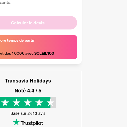
pants
Calculer le devis
core temps de partir
ert dès 1 000€ avec 
SOLEIL100
Transavia Holidays
Noté
4,4
/ 5
Basé sur
2 613
avis