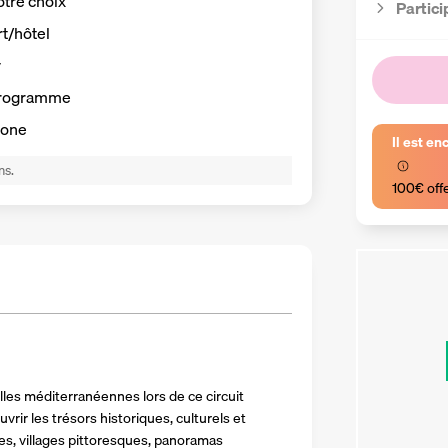
otre choix
Partici
rt/hôtel
y
programme
hone
Il est en
ns.
100€ off
les méditerranéennes lors de ce circuit 
ir les trésors historiques, culturels et 
sées, villages pittoresques, panoramas 