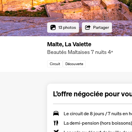
13 photos
Partager
Malte, La Valette
Beautés Maltaises 7 nuits
4
*
Circuit
Découverte
L’offre négociée pour vo
Le
circuit de 8 jours / 7 nuits
en h
La
demi-pension
(hors boissons