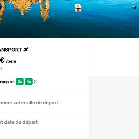
ANSPORT
 €
/pers
voyage en
2x
4x
onner votre ville de départ
et date de départ