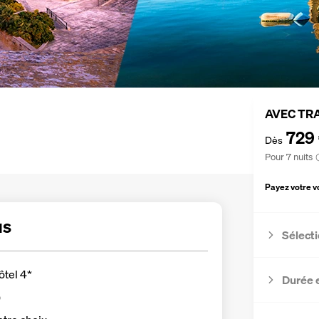
AVEC TR
729
Dès
Pour 7 nuits
Payez votre 
us
Sélecti
ôtel 4*
Durée 
)