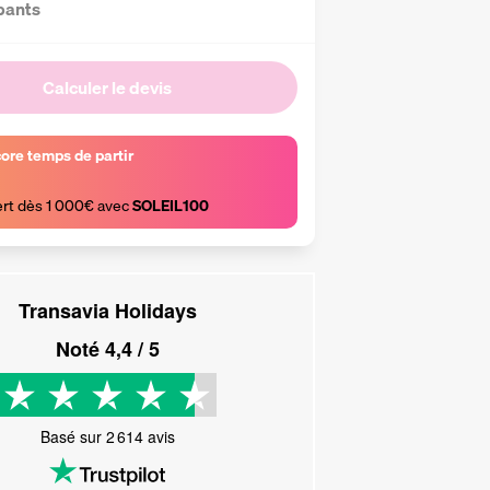
pants
Calculer le devis
core temps de partir
ert dès 1 000€ avec 
SOLEIL100
Transavia Holidays
Noté
4,4
/ 5
Basé sur
2 614
avis