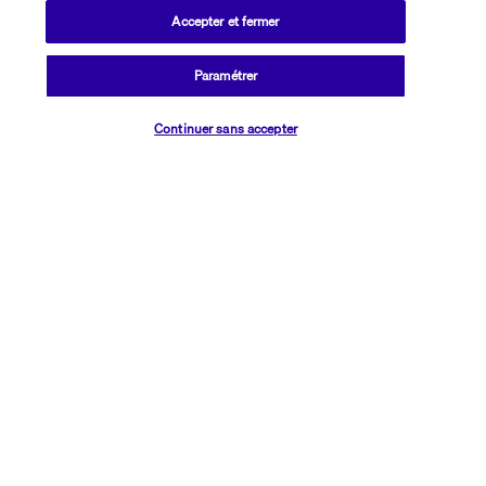
Accepter et fermer
Informations utiles
Paramétrer
Vérifier les disponibilités
Continuer sans accepter
Transavia Holidays
Noté
4,4
/ 5
Basé sur
2 617
avis
Nos experts à votre écoute