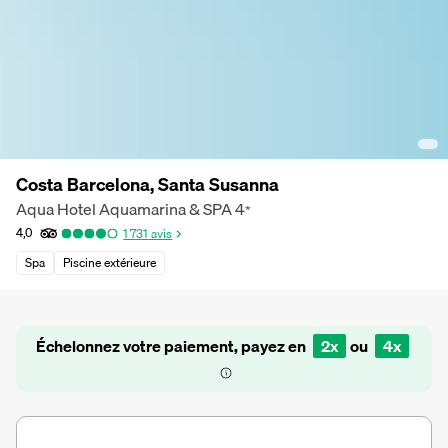
Costa Barcelona, Santa Susanna
Aqua Hotel Aquamarina & SPA
4
*
4,0
1 731
avis
Spa
Piscine extérieure
Échelonnez votre paiement, payez en
2x
ou
4x