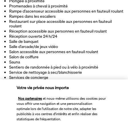
Plongée à proximité
Promenades à cheval à proximité
Rampe d’ascenseur accessible aux personnes en fauteuil roulant
Rampes dans les escaliers
Restaurant sur place accessible aux personnes en fauteuil
roulant
Réception accessible aux personnes en fauteuil roulant
Réception ouverte 24 h/24
Salle de banquet
Salle d’arcade/de jeux vidéo
Salon accessible aux personnes en fauteuil roulant
Salon de coiffure
Sauna
Sentiers de randonnée à pied ou à vélo à proximité
Service de nettoyage à sec/blanchisserie
Services de concierge
Snack bar et/ou épicerie fine
Votre vie privée nous importe
Spa accessible aux personnes en fauteuil roulant
Table de billard
Terrasse
Nos partenaires
et nous-même utilisons des cookies pour
Tir à l’arc sur place
vous offrir une navigation et une personnalisation
Toilettes à faible consommation d’eau uniquement
optimale lors de l'utilisation de notre site, adapter les
Transats de piscine
publicités à vos centres d'intérêts et enfin réaliser des
Télévision dans les espaces communs
statistiques de fréquentation.
Volley-ball sur place