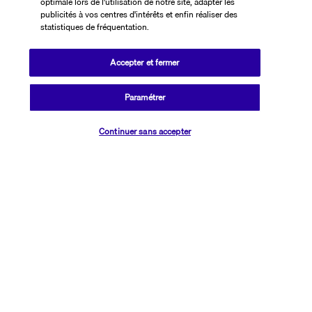
optimale lors de l'utilisation de notre site, adapter les
Plus de détails
publicités à vos centres d'intérêts et enfin réaliser des
statistiques de fréquentation.
Bon à savoir
Accepter et fermer
Paramétrer
Informations utiles
Vérifier les disponibilités
Continuer sans accepter
Transavia Holidays
Noté
4,4
/ 5
Basé sur
2 615
avis