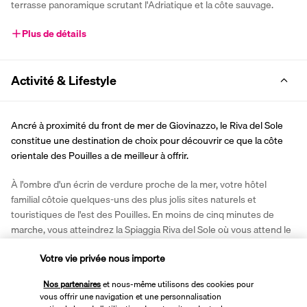
terrasse panoramique scrutant l'Adriatique et la côte sauvage.
Plus de détails
Activité & Lifestyle
Ancré à proximité du front de mer de Giovinazzo, le Riva del Sole 
constitue une destination de choix pour découvrir ce que la côte 
orientale des Pouilles a de meilleur à offrir.
À l'ombre d'un écrin de verdure proche de la mer, votre hôtel 
familial côtoie quelques-uns des plus jolis sites naturels et 
touristiques de l'est des Pouilles. En moins de cinq minutes de 
marche, vous atteindrez la Spiaggia Riva del Sole où vous attend le 
club de plage de l'établissement. Sans quitter votre doux refuge, 
Votre vie privée nous importe
vous pourrez étendre votre serviette au bord de la piscine 
extérieure pour un agréable moment de farniente en couple ou en 
Nos partenaires
et nous-même utilisons des cookies pour
famille.
vous offrir une navigation et une personnalisation