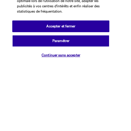
optimale lors de l'utilisation de notre site, adapter les
Plus de détails
publicités à vos centres d'intérêts et enfin réaliser des
statistiques de fréquentation.
Bon à savoir
Accepter et fermer
Paramétrer
Informations utiles
Vérifier les disponibilités
Continuer sans accepter
Transavia Holidays
Noté
4,4
/ 5
Basé sur
2 614
avis