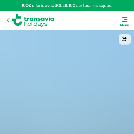
100€ offerts avec SOLEIL100 sur tous les séjours
Menu