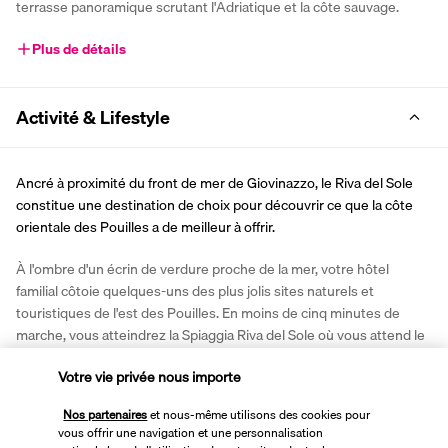
terrasse panoramique scrutant l'Adriatique et la côte sauvage.
Plus de détails
Activité & Lifestyle
Ancré à proximité du front de mer de Giovinazzo, le Riva del Sole 
constitue une destination de choix pour découvrir ce que la côte 
orientale des Pouilles a de meilleur à offrir.
À l'ombre d'un écrin de verdure proche de la mer, votre hôtel 
familial côtoie quelques-uns des plus jolis sites naturels et 
touristiques de l'est des Pouilles. En moins de cinq minutes de 
marche, vous atteindrez la Spiaggia Riva del Sole où vous attend le 
club de plage de l'établissement. Sans quitter votre doux refuge, 
Votre vie privée nous importe
vous pourrez étendre votre serviette au bord de la piscine 
extérieure pour un agréable moment de farniente en couple ou en 
Nos partenaires
et nous-même utilisons des cookies pour
famille.
vous offrir une navigation et une personnalisation