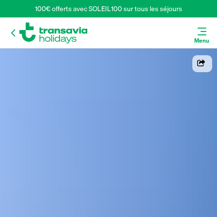
100€ offerts avec SOLEIL100 sur tous les séjours
Menu