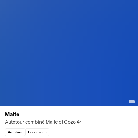
Malte
Autotour combiné Malte et Gozo
4
*
Autotour
Découverte