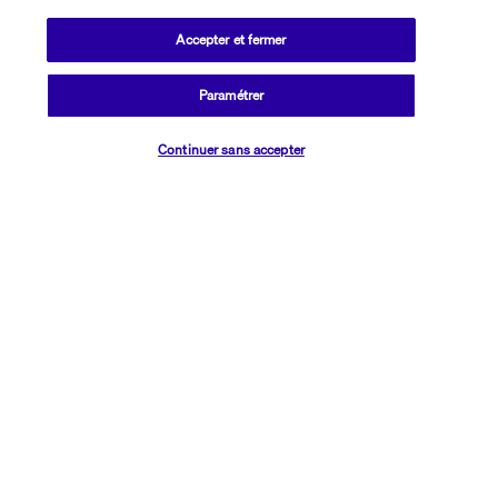
Gozo à l'hôtel 
St Patrick 4*
 (ou similaires).
Accepter et fermer
Votre pension
Paramétrer
Vérifier les disponibilités
Bon à savoir
Continuer sans accepter
Location de voiture
Informations utiles
Transavia Holidays
Noté
4,4
/ 5