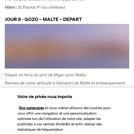
Hôtel : 
St Patrick 4* (ou similaire)
JOUR 8 - GOZO – MALTE – DEPART
Départ en ferry du port de Mgarr pour Malte. 
Remise de votre véhicule à l’aéroport de Malte et embarquement 
pour votre vol retour.
Votre vie privée nous importe
Vos hébergements
Nos partenaires
et nous-même utilisons des cookies pour
vous offrir une navigation et une personnalisation
optimale lors de l'utilisation de notre site, adapter les
publicités à vos centres d'intérêts et enfin réaliser des
Vous séjournerez 4 nuits à Malte à l'hôtel 
Soreda 4*
 puis 3 nuits à 
statistiques de fréquentation.