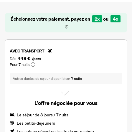
Échelonnez votre paiement, payez en
2x
ou
4x
AVEC TRANSPORT
449 €
Dès
/pers
Pour 7 nuits
Autres durées de séjour disponibles
7 nuits
L’offre négociée pour vous
Le
séjour de 8 jours / 7 nuits
Les
petits-déjeuners
Les vols au départ de la ville de votre choix