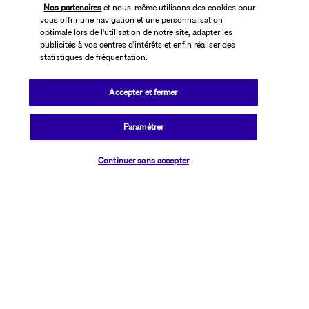
Nos partenaires
et nous-même utilisons des cookies pour
vous offrir une navigation et une personnalisation
optimale lors de l'utilisation de notre site, adapter les
publicités à vos centres d'intérêts et enfin réaliser des
statistiques de fréquentation.
Accepter et fermer
SUIVEZ-NOUS
Paramétrer
Vérifier les disponibilités
Continuer sans accepter
CONTACTEZ-NOUS
01 76 24 06 05
Réservations 7j/7 du lundi au vendredi de 10h à 20h. Le samedi et
dimanche de 10h à 19h
(Prix d'un appel local)