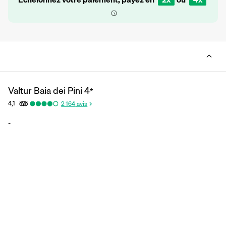
Valtur Baia dei Pini
4
*
4,1
2 164
avis
-