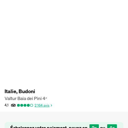
Italie, Budoni
Valtur Baia dei Pini
4
*
4,1
2 164
avis
Échelonnez votre paiement, payez en
2x
ou
4x