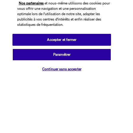
Nos partenaires
et nous-même utilisons des cookies pour
vous offrir une navigation et une personnalisation
optimale lors de l'utilisation de notre site, adapter les
publicités à vos centres d'intérêts et enfin réaliser des
statistiques de fréquentation.
Accepter et fermer
SUIVEZ-NOUS
Paramétrer
Vérifier les disponibilités
Continuer sans accepter
CONTACTEZ-NOUS
01 76 24 06 05
Réservations 7j/7 du lundi au vendredi de 10h à 20h. Le samedi et
dimanche de 10h à 19h
(Prix d'un appel local)