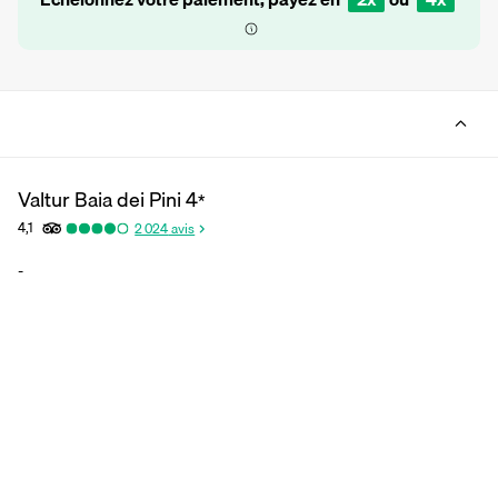
Valtur Baia dei Pini
4
*
4,1
2 024
avis
-