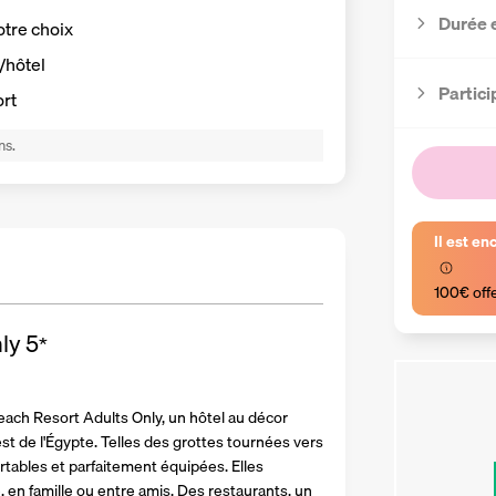
Durée 
otre choix
t/hôtel
Partici
ort
ns.
Il est en
100€ off
ly
5
*
ach Resort Adults Only, un hôtel au décor 
st de l'Égypte. Telles des grottes tournées vers 
tables et parfaitement équipées. Elles 
en famille ou entre amis. Des restaurants, un 