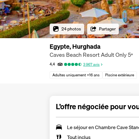
24 photos
Partager
Egypte, Hurghada
Caves Beach Resort Adult Only
5
*
4,4
3 967
avis
Adultes uniquement +16 ans
Piscine extérieure
L’offre négociée pour vo
Le séjour en
Chambre Cave Stan
Tout inclus