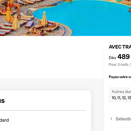
AVEC TR
489
Dès
Pour 3 nuits
Payez votre 
Autres dur
10, 11, 12, 
us
Sélecti
dard