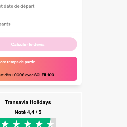
et date de départ
pants
Calculer le devis
core temps de partir
ert dès 1 000€ avec 
SOLEIL100
Transavia Holidays
Noté
4,4
/ 5