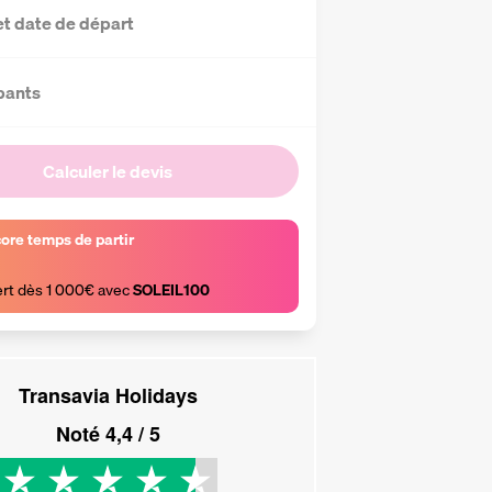
et date de départ
pants
Calculer le devis
core temps de partir
ert dès 1 000€ avec 
SOLEIL100
Transavia Holidays
Noté
4,4
/ 5