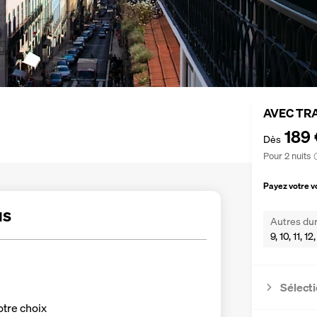
AVEC TR
189 
Dès
Pour 2 nuits
Payez votre 
us
Autres dur
9, 10, 11, 1
Sélecti
otre choix