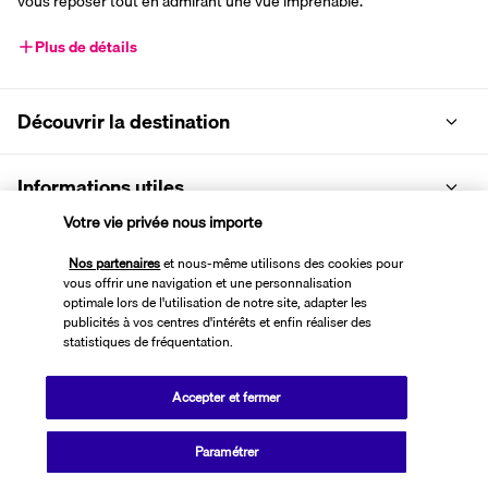
vous reposer tout en admirant une vue imprenable.
Plus de détails
Découvrir la destination
Informations utiles
Votre vie privée nous importe
Nos partenaires
et nous-même utilisons des cookies pour
vous offrir une navigation et une personnalisation
optimale lors de l'utilisation de notre site, adapter les
Transavia Holidays
publicités à vos centres d'intérêts et enfin réaliser des
statistiques de fréquentation.
Noté
4,4
/ 5
Accepter et fermer
Basé sur
2 615
avis
Paramétrer