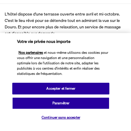
L'hôtel dispose d'une terrasse ouverte entre avril et mi-octobre. 
C'est le lieu rêvé pour se détendre tout en admirant la vue sur le 
Douro. Et pour encore plus de relaxation, un service de massage 
est disponible sur demande.
Le Vincci Porto offre un emplacement idéal pour explorer la 
Votre vie privée nous importe
capitale du Nord. Situé littéralement à deux pas du Douro, il permet 
Nos partenaires
et nous-même utilisons des cookies pour
de profiter du panorama sur le Ponte da Arrabida. En longeant le 
vous offrir une navigation et une personnalisation
fleuve vers l'est, vous pourrez rejoindre la célèbre cathédrale de 
optimale lors de l'utilisation de notre site, adapter les
Porto et son architecture unique mêlant styles roman et gothique. 
publicités à vos centres d'intérêts et enfin réaliser des
C'est le point de départ des plus beaux édifices de la ville avec 
statistiques de fréquentation.
notamment l'église et la tour des Clercs, quelques mètres plus loin.
Accepter et fermer
Plus de détails
Paramétrer
Découvrir la destination
Vérifier les disponibilités
Continuer sans accepter
Informations utiles