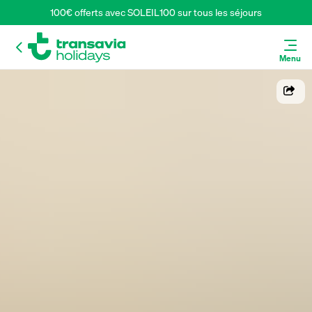
100€ offerts avec SOLEIL100 sur tous les séjours
Menu