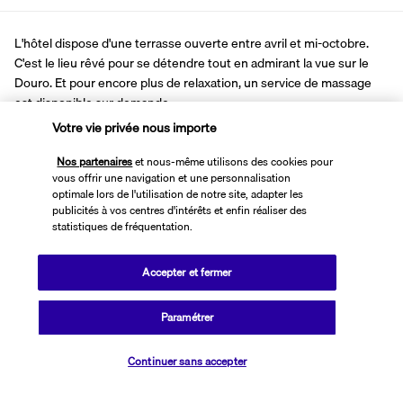
L'hôtel dispose d'une terrasse ouverte entre avril et mi-octobre. 
C'est le lieu rêvé pour se détendre tout en admirant la vue sur le 
Douro. Et pour encore plus de relaxation, un service de massage 
est disponible sur demande.
Le Vincci Porto offre un emplacement idéal pour explorer la 
Votre vie privée nous importe
capitale du Nord. Situé littéralement à deux pas du Douro, il permet 
Nos partenaires
et nous-même utilisons des cookies pour
de profiter du panorama sur le Ponte da Arrabida. En longeant le 
vous offrir une navigation et une personnalisation
fleuve vers l'est, vous pourrez rejoindre la célèbre cathédrale de 
optimale lors de l'utilisation de notre site, adapter les
Porto et son architecture unique mêlant styles roman et gothique. 
publicités à vos centres d'intérêts et enfin réaliser des
C'est le point de départ des plus beaux édifices de la ville avec 
statistiques de fréquentation.
notamment l'église et la tour des Clercs, quelques mètres plus loin.
Accepter et fermer
Plus de détails
Paramétrer
Découvrir la destination
Vérifier les disponibilités
Continuer sans accepter
Informations utiles