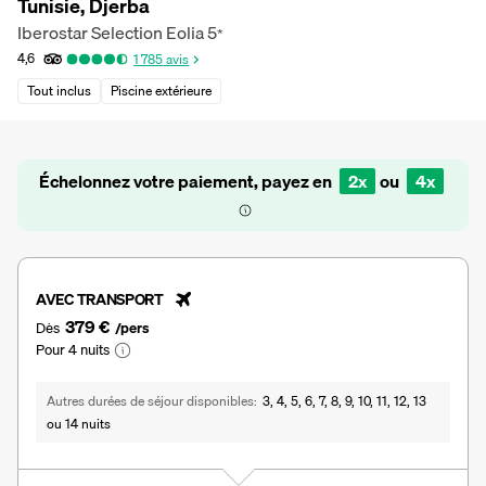
Tunisie, Djerba
Iberostar Selection Eolia
5
*
4,6
1 785
avis
Tout inclus
Piscine extérieure
Échelonnez votre paiement, payez en
2x
ou
4x
AVEC TRANSPORT
379 €
Dès
/pers
Pour 4 nuits
Autres durées de séjour disponibles
3, 4, 5, 6, 7, 8, 9, 10, 11, 12, 13
ou 14 nuits