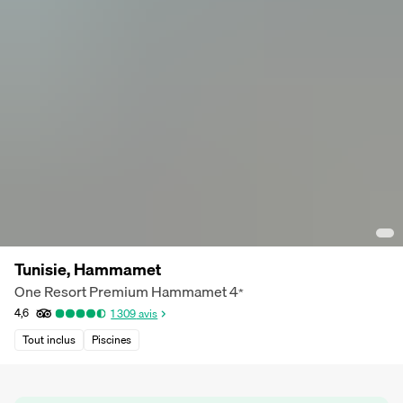
Tunisie, Hammamet
One Resort Premium Hammamet
4
*
4,6
1 309
avis
Tout inclus
Piscines