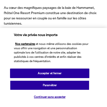
Au cœur des magnifiques paysages de la baie de Hammamet, 
l'hôtel One Resort Premium constitue une destination de choix 
pour se ressourcer en couple ou en famille sur les côtes 
tunisiennes.
À l'ombre d'un jardin méditerranéen en front de mer, votre 
Votre vie privée nous importe
résidence côtoie quelques-uns des sites naturels et touristiques 
les plus remarquables de la baie de Hammamet. Une plage de sable 
Nos partenaires
et nous-même utilisons des cookies pour
fin se trouve au pied de l'établissement. Sans quitter le resort, vous 
vous offrir une navigation et une personnalisation
pourrez étendre votre serviette au bord d'une des six piscines 
optimale lors de l'utilisation de notre site, adapter les
extérieures. Pendant que les enfants s'amusent au miniclub, 
publicités à vos centres d'intérêts et enfin réaliser des
n'hésitez pas à faire une pause au centre de bien-être comprenant 
statistiques de fréquentation.
un spa et un bassin intérieur.
Accepter et fermer
Plus de détails
Paramétrer
Découvrir la destination
Vérifier les disponibilités
Continuer sans accepter