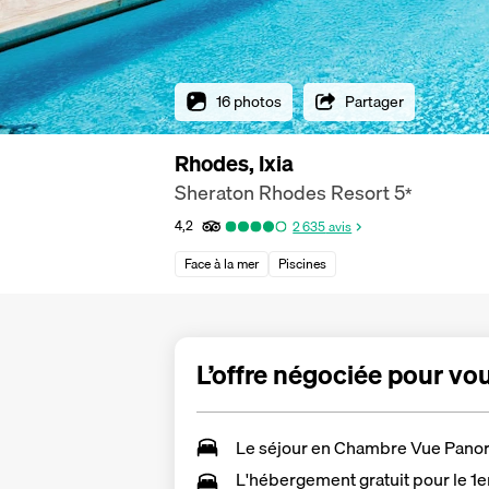
16 photos
Partager
Rhodes, Ixia
Sheraton Rhodes Resort
5
*
4,2
2 635
avis
Face à la mer
Piscines
L’offre négociée pour vo
Le séjour en
Chambre Vue Pano
L'hébergement gratuit pour le 1e