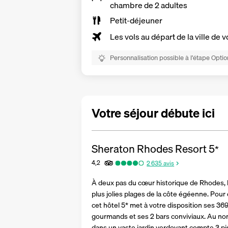
chambre de 2 adultes
Petit-déjeuner
Les vols au départ de la ville de v
Personnalisation possible à l’étape Optio
Votre séjour débute ici
Sheraton Rhodes Resort
5
*
4,2
2 635
avis
À deux pas du cœur historique de Rhodes, l'
plus jolies plages de la côte égéenne. Pour 
cet hôtel 5* met à votre disposition ses 36
gourmands et ses 2 bars conviviaux. Au nomb
dans un vaste jardin verdoyant compte 3 pis