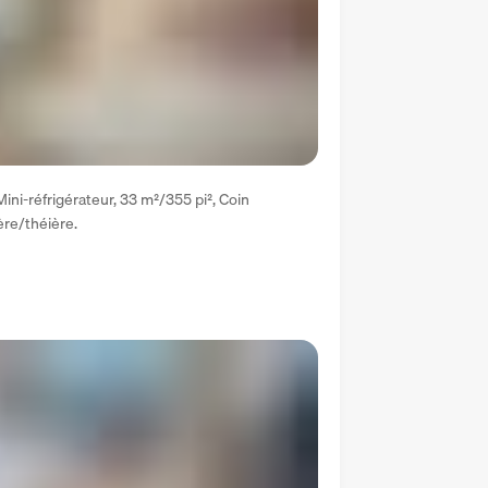
Mini-réfrigérateur, 33 m²/355 pi², Coin 
ière/théière.