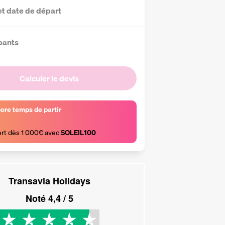
et date de départ
pants
Calculer le devis
core temps de partir
ert dès 1 000€ avec 
SOLEIL100
Transavia Holidays
Noté
4,4
/ 5