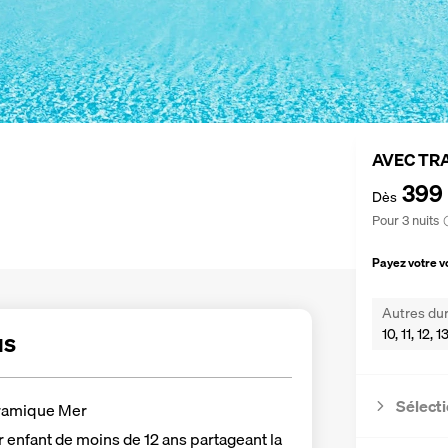
AVEC TR
399
Dès
Pour 3 nuits
Payez votre 
Autres dur
10, 11, 12, 
us
Sélecti
ramique Mer
r enfant de moins de 12 ans partageant la