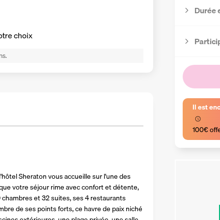
Durée 
otre choix
Partici
ns.
Il est en
100€ off
hôtel Sheraton vous accueille sur l'une des 
que votre séjour rime avec confort et détente, 
9 chambres et 32 suites, ses 4 restaurants 
re de ses points forts, ce havre de paix niché 
cines extérieures, une plage privée, une salle 